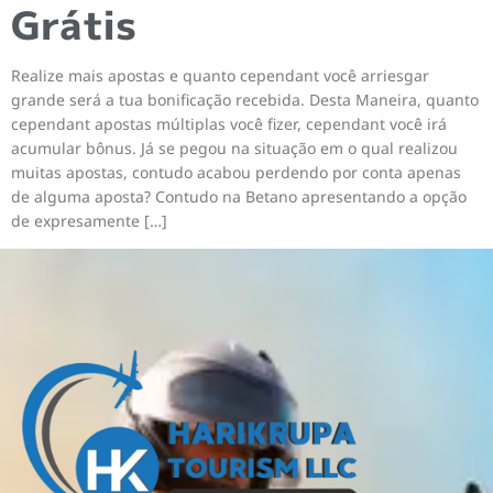
Grátis
Realize mais apostas e quanto cependant você arriesgar
grande será a tua bonificação recebida. Desta Maneira, quanto
cependant apostas múltiplas você fizer, cependant você irá
acumular bônus. Já se pegou na situação em o qual realizou
muitas apostas, contudo acabou perdendo por conta apenas
de alguma aposta? Contudo na Betano apresentando a opção
de expresamente […]