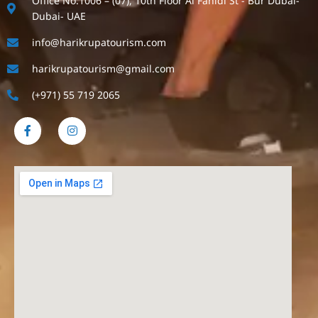
Office No.1006 – (07), 10th Floor Al Fahidi St - Bur Dubai-
Dubai- UAE
info@harikrupatourism.com
harikrupatourism@gmail.com
(+971) 55 719 2065