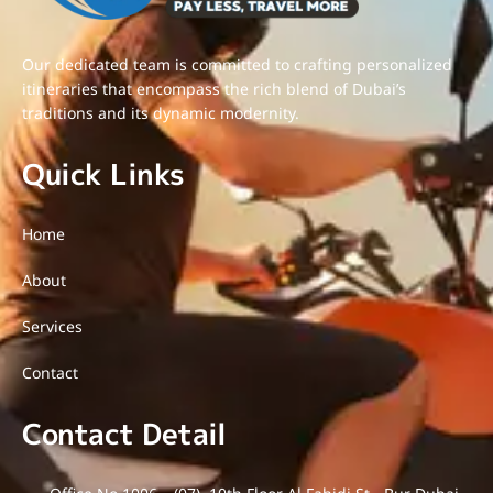
Our dedicated team is committed to crafting personalized
itineraries that encompass the rich blend of Dubai’s
traditions and its dynamic modernity.
Quick Links
Home
About
Services
Contact
Contact Detail