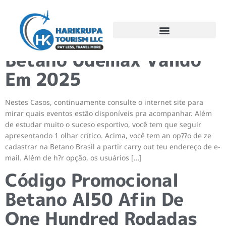
Código De Indicação
Betano Udemax Válido
Em 2025
Nestes Casos, continuamente consulte o internet site para
mirar quais eventos estão disponíveis pra acompanhar. Além
de estudar muito o suceso esportivo, você tem que seguir
apresentando 1 olhar crítico. Acima, você tem an op??o de ze
cadastrar na Betano Brasil a partir carry out teu endereço de e-
mail. Além de h?r opção, os usuários […]
Código Promocional
Betano Al50 Afin De
One Hundred Rodadas