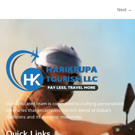
Next
→
Our dedicated team is committed to crafting personalized
itineraries that encompass the rich blend of Dubai’s
traditions and its dynamic modernity.
Quick Links