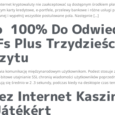
nternet kryptowaluty nie zaakceptować są dostępnym środkiem pła
m karty kredytowe, e-portfele, przelewy bankowe i różne usługi pr
łównej i wypełnij wszystkie postulowane pola. Następnie […]
o ️ 100% Do Odwie
Fs Plus Trzydzieśc
zytu
atwia komunikację międzynarodowym użytkownikom. Podest stosuje
56-bitowe utajnianie SSL chronią wiadomości użytkowników poprze
ą się średnio w 2 .3 sekundy, podczas kiedy na desktopie czas ten
ez Internet Kaszi
Játékért