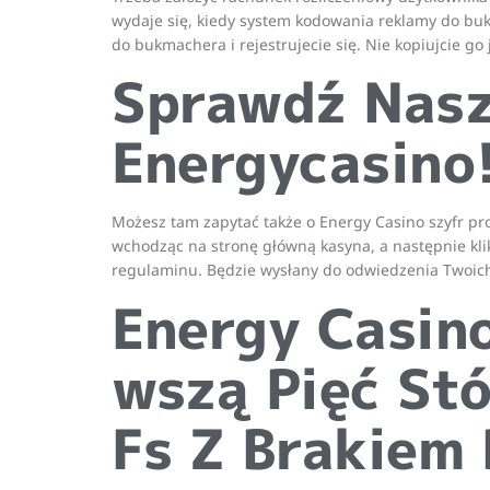
wydaje się, kiedy system kodowania reklamy do bu
do bukmachera i rejestrujecie się. Nie kopiujcie go
Sprawdź Nasz
Energycasino
Możesz tam zapytać także o Energy Casino szyfr pr
wchodząc na stronę główną kasyna, a następnie klik
regulaminu. Będzie wysłany do odwiedzenia Twoich
Energy Casin
wszą Pięć Stó
Fs Z Brakiem