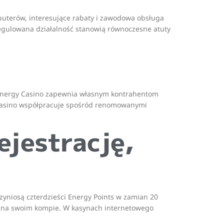
uterów, interesujące rabaty i zawodowa obsługa
regulowana działalność stanowią równoczesne atuty
. Energy Casino zapewnia własnym kontrahentom
rgyCasino współpracuje spośród renomowanymi
ejestrację,
rzyniosą czterdzieści Energy Points w zamian 20
ać na swoim kompie. W kasynach internetowego