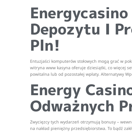
Energycasino
Depozytu I P
Pln!
Entuzjaści komputerów stołowych mogą grać w poker
witryna www kasyna oferuje dziesiątki, co więcej 
powitalna lub od pozostałej wpłaty. Alternatywy Wp
Energy Casin
Odważnych P
Zwycięzcy tych wydarzeń otrzymują bonusy – wewn
na nakład pieniężny przedsiębiorstwa. To bądź zakł