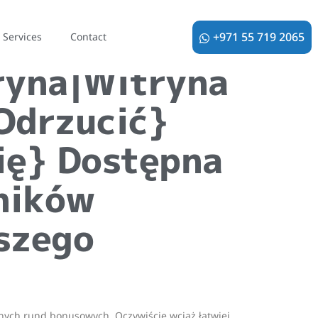
+971 55 719 2065
Services
Contact
ryna|Witryna
Odrzucić}
ię} Dostępna
ników
szego
tnych rund bonusowych. Oczywiście wciąż łatwiej