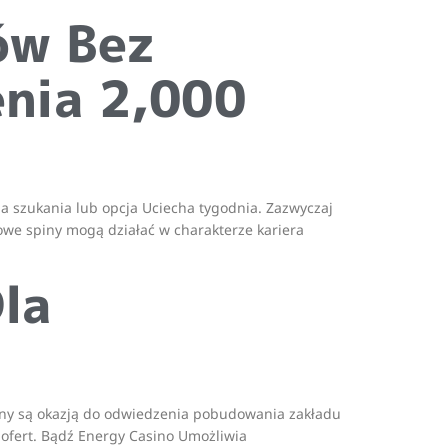
ów Bez
nia 2,000
a szukania lub opcja Uciecha tygodnia. Zazwyczaj
owe spiny mogą działać w charakterze kariera
la
ny są okazją do odwiedzenia pobudowania zakładu
 ofert. Bądź Energy Casino Umożliwia