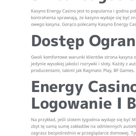
Kasyno Energy Casino jest to popularna i godna p
kontrahenta sprawiają, że kasyno wydaje się być z
owego kasyna. Gorąco polecamy Kasyno Energy Casin
Dostęp Ogran
Gwoli komfortowe warunki klientów strona kasyna 
jedynie wysokiej jakości rozrywki i sloty. Każdy 
producentami, takimi jak Ragmatic Play, BF Games,
Energy Casino
Logowanie I 
Na przykład, jeśli slotem tygodnia wydaje się być M
zbyt tę samą sumę zakładów na odmiennych automat
zagrasz bezpośrednio w przeglądarce domowej. Tym