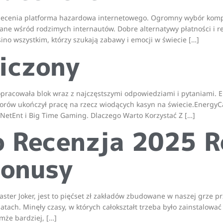
olecenia platforma hazardowa internetowego. Ogromny wybór komp
nane wśród rodzimych internautów. Dobre alternatywy płatności i 
o wszystkim, którzy szukają zabawy i emocji w świecie […]
iczony
opracowała blok wraz z najczęstszymi odpowiedziami i pytaniami
z autorów ukończył pracę na rzecz wiodących kasyn na świecie.Ene
 NetEnt i Big Time Gaming. Dlaczego Warto Korzystać Z […]
 Recenzja 2025 R
Bonusy
aster Joker, jest to pięćset zł zakładów zbudowane w naszej grze p
ach. Minęły czasy, w których całokształt trzeba było zainstalow
że bardziej, […]