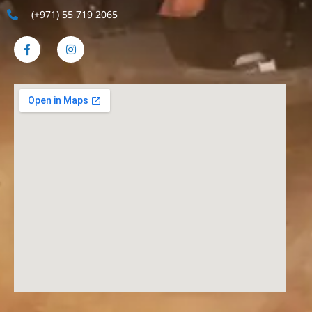
(+971) 55 719 2065