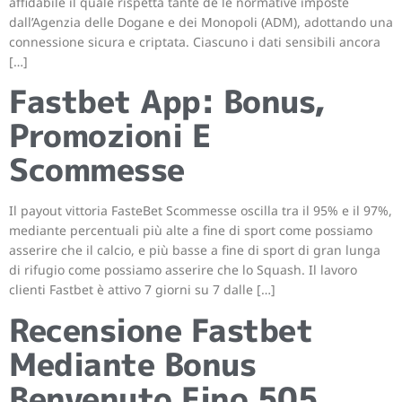
affidabile il quale rispetta tante de le normative imposte
dall’Agenzia delle Dogane e dei Monopoli (ADM), adottando una
connessione sicura e criptata. Ciascuno i dati sensibili ancora
[…]
Fastbet App: Bonus,
Promozioni E
Scommesse
Il payout vittoria FasteBet Scommesse oscilla tra il 95% e il 97%,
mediante percentuali più alte a fine di sport come possiamo
asserire che il calcio, e più basse a fine di sport di gran lunga
di rifugio come possiamo asserire che lo Squash. Il lavoro
clienti Fastbet è attivo 7 giorni su 7 dalle […]
Recensione Fastbet
Mediante Bonus
Benvenuto Fino 505