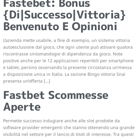
Fastebet: Bonus
{Di|Successo|Vittoria}
Benvenuto E Opinioni
L’azienda mette usabile, a fine di esempio, un sistema vittoria
autoesclusione dal gioco, che ogni utente può attivare qualora
riscontrasse sintomatologie di dipendenza da gioco. Note
positive anche per le 12 applicazioni reperibili per smartphone
e tablet, persino osservando la presente circostanza un’messa
a disposizione unica in Italia. La sezione Bingo vittoria Snai
presenta un’offerta […]
Fastbet Scommesse
Aperte
Permette successo indugiare anche alle slot prodotte da
software provider emergenti che stanno ottenendo una grande
visibilità nel settore per il lancio di titoli di interesse. Tra questi