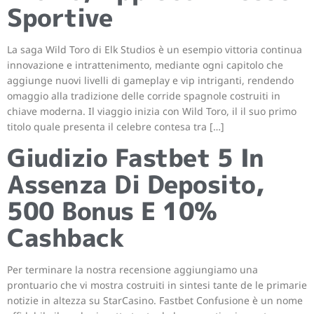
Sportive
La saga Wild Toro di Elk Studios è un esempio vittoria continua
innovazione e intrattenimento, mediante ogni capitolo che
aggiunge nuovi livelli di gameplay e vip intriganti, rendendo
omaggio alla tradizione delle corride spagnole costruiti in
chiave moderna. Il viaggio inizia con Wild Toro, il il suo primo
titolo quale presenta il celebre contesa tra […]
Giudizio Fastbet 5 In
Assenza Di Deposito,
500 Bonus E 10%
Cashback
Per terminare la nostra recensione aggiungiamo una
prontuario che vi mostra costruiti in sintesi tante de le primarie
notizie in altezza su StarCasino. Fastbet Confusione è un nome