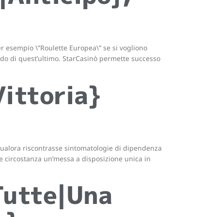
per esempio \”Roulette Europea\” se si vogliono
uardo di quest’ultimo. StarCasinò permette successo
ittoria}
 qualora riscontrasse sintomatologie di dipendenza
te circostanza un’messa a disposizione unica in
{Tutte|Una