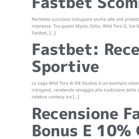
Fastbet Scom
Permette successo indugiare anche alle slot prodotte
interesse. Tra questi Mystic Orbs, Wild Toro II, Ice
Fastbet, […]
Fastbet: Rec
Sportive
La saga Wild Toro di Elk Studios è un esempio vitto
intriganti, rendendo omaggio alla tradizione delle co
celebre contesa tra […]
Recensione Fa
Bonus E 10% 