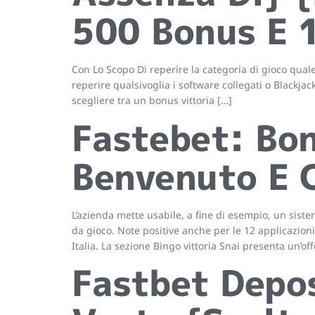
500 Bonus E 
Con Lo Scopo Di reperire la categoria di gioco quale
reperire qualsivoglia i software collegati o Blackja
scegliere tra un bonus vittoria […]
Fastebet: Bon
Benvenuto E 
L’azienda mette usabile, a fine di esempio, un sist
da gioco. Note positive anche per le 12 applicazion
Italia. La sezione Bingo vittoria Snai presenta un’off
Fastbet Depos