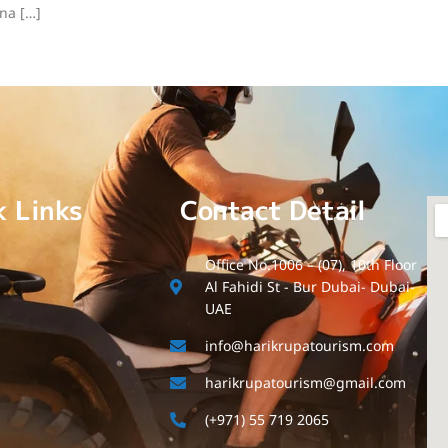
una […]
k Links
Contact Detail
Office No.1006 – (07), 10th Floor
Al Fahidi St - Bur Dubai- Dubai-
UAE
info@harikrupatourism.com
harikrupatourism@gmail.com
(+971) 55 719 2065