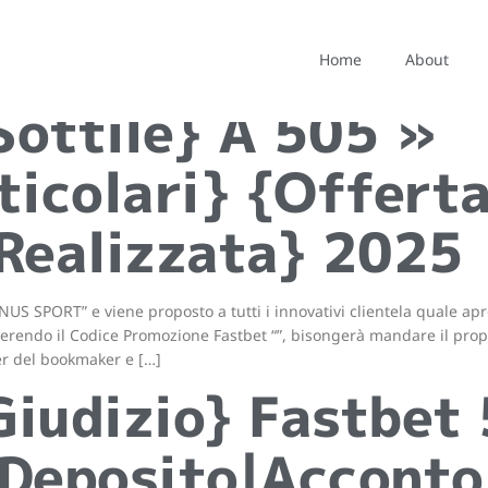
s Benvenuto
Home
About
Sottile} A 505 »
ticolari} {Offert
Realizzata} 2025
US SPORT” e viene proposto a tutti i innovativi clientela quale 
erendo il Codice Promozione Fastbet “”, bisongerà mandare il propr
er del bookmaker e […]
iudizio} Fastbet 
Deposito|Acconto