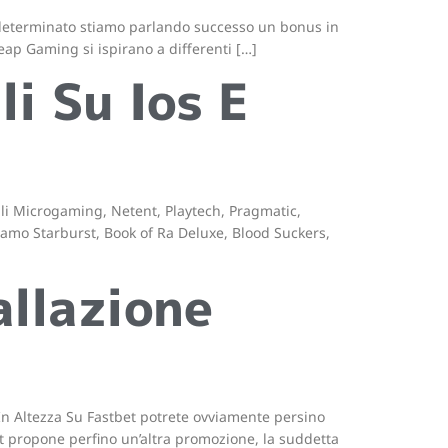
o determinato stiamo parlando successo un bonus in
eap Gaming si ispirano a differenti […]
i Su Ios E
li Microgaming, Netent, Playtech, Pragmatic,
oviamo Starburst, Book of Ra Deluxe, Blood Suckers,
allazione
In Altezza Su Fastbet potrete ovviamente persino
t propone perfino un’altra promozione, la suddetta