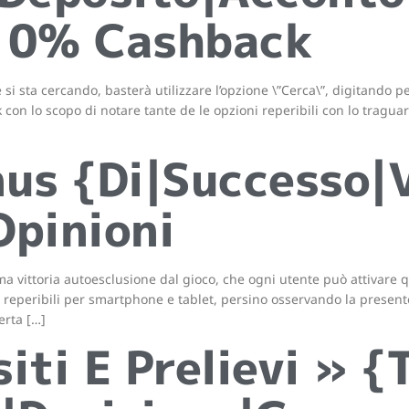
10% Cashback
 si sta cercando, basterà utilizzare l’opzione \”Cerca\”, digitando 
ck con lo scopo di notare tante de le opzioni reperibili con lo trag
us {Di|Successo|V
Opinioni
ema vittoria autoesclusione dal gioco, che ogni utente può attivare
i reperibili per smartphone e tablet, persino osservando la presen
erta […]
iti E Prelievi » 