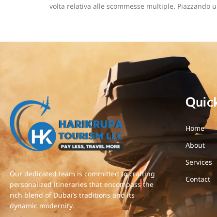
volta relativa alle scommesse multiple. Piazzando 
Quic
Home
About
Services
Our dedicated team is committed to crafting
Contact
personalized itineraries that encompass the
rich blend of Dubai’s traditions and its
dynamic modernity.