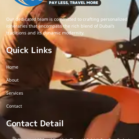
Our dedicated team is committed to crafting personalized
itineraries that encompass the rich blend of Dubai’s
traditions and its dynamic modernity.
Quick Links
Home
About
Services
Contact
Contact Detail