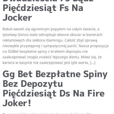
Pięćdziesiąt Fs Na
Jocker
Robot weseli się ogromnym popytem na całym świecie, a
tytułowy Gonzo stale odnajduje własne obszar w banerach
reklamowych dla sektora iGamingu. Całość zbyt sprawą
niezwykle przystępnej i sympatycznej partii. Nasza propozycja
na GGBet bezpłatne spiny z brakiem depozytu nie
zaakceptować mogła znaleźć lepszego domu. Mówi się, że
kariera w kasynie nie zaakceptować jest tyle warta, […]
Gg Bet Bezpłatne Spiny
Bez Depozytu
Pięćdziesiąt Ds Na Fire
Joker!