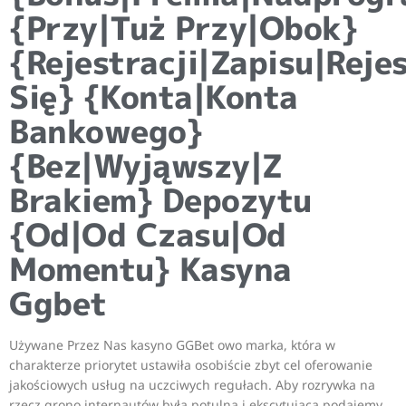
{Przy|Tuż Przy|Obok}
{Rejestracji|Zapisu|Reje
Się} {Konta|Konta
Bankowego}
{Bez|Wyjąwszy|Z
Brakiem} Depozytu
{Od|Od Czasu|Od
Momentu} Kasyna
Ggbet
Używane Przez Nas kasyno GGBet owo marka, która w
charakterze priorytet ustawiła osobiście zbyt cel oferowanie
jakościowych usług na uczciwych regułach. Aby rozrywka na
rzecz grono internautów była potulna i ekscytująca podajemy