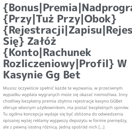
{Bonus|Premia|Nadprog
{Przy|Tuż Przy|Obok}
{Rejestracji|Zapisu|Reje
Się} Załóż
{Konto|Rachunek
Rozliczeniowy|Profil} W
Kasynie Gg Bet
Musisz oczywiście spełnić każde te wyzwania, w przeciwnym
wypadku wypłata wygranych może się okazać niemożliwa. Inny
chodliwy bezpłatny premia zbytnio rejestracje kasyno GGBet
oferuje własnym użytkownikom, ma postać bezpłatnych spinów.
Tu ogólna koncepcja wydaje się być zbliżona do odwiedzenia
opisanej wyżej reklamy wyjąwszy depozytu w formie pieniędzy,
ale z pewną istotną różnicą. Jedną spośród nich […]