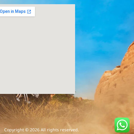
Copyright © 2026 All rights reserved.