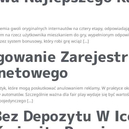
remia gwoli oryginalnych internautów na cztery etapy, odpowiadaj
znym na rzecz użytkownika mieszkaniem do gry, wypełnionym odp
zez system bonusowy, który robi grę wciąż […]
gowanie Zarejestr
rnetowego
tyk, które mogą poskutkować anulowaniem reklamy. W praktyce okre
 automatów. Szczególnie ważna dla fair play wydaje się być wartoś
 pojedynczego […]
ez Depozytu W Ic