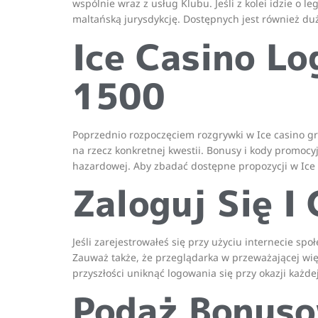
wspólnie wraz z usług Klubu. Jeśli z kolei idzie o 
maltańską jurysdykcję. Dostępnych jest również d
Ice Casino Lo
1500
Poprzednio rozpoczęciem rozgrywki w Ice casino g
na rzecz konkretnej kwestii. Bonusy i kody promocy
hazardowej. Aby zbadać dostępne propozycji w Ice
Zaloguj Się I
Jeśli zarejestrowałeś się przy użyciu internecie sp
Zauważ także, że przeglądarka w przeważającej wię
przyszłości uniknąć logowania się przy okazji każde
Podaż Bonuso