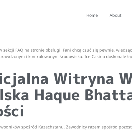
agraj W Legalnym 
Home
About
 sekcji FAQ na stronie obsługi. Fani chcą czuć się pewnie, wiedz
prawdzonym i kontrolowanym środowisku. Ice Casino doskonale łącz
]
ficjalna Witryna
olska Haque Bhatt
ości
i zawodników spośród Kazachstanu. Zawodnicy razem spośród pozost