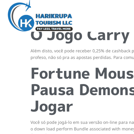
Fortune Comp
O Jogo Carry
Além disto, você pode receber 0,25% de cashback p
profeso, não só pra as apostas perdidas. Para com
Fortune Mous
Pausa Demons
Jogar
Você só pode jogá-lo em sua versão on-line para 
o down load perform Bundle associated with money