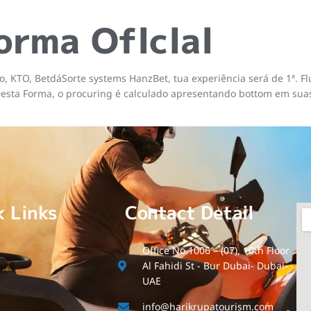
forma Oflclal
o, KTO, BetdáSorte systems HanzBet, tua experiência será de 1ª. Fl
 Desta Forma, o procuring é calculado apresentando bottom em su
k Links
Contact Detail
Office No.1006 – (07), 10th Floor
Al Fahidi St - Bur Dubai- Dubai-
UAE
info@harikrupatourism.com