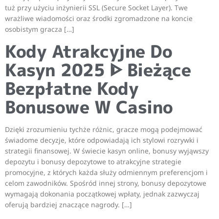
tuż przy użyciu inżynierii SSL (Secure Socket Layer). Twe
wrażliwe wiadomości oraz środki zgromadzone na koncie
osobistym gracza […]
Kody Atrakcyjne Do
Kasyn 2025 ᐈ Bieżące
Bezpłatne Kody
Bonusowe W Casino
Dzięki zrozumieniu tychże różnic, gracze mogą podejmować
świadome decyzje, które odpowiadają ich stylowi rozrywki i
strategii finansowej. W świecie kasyn online, bonusy wyjąwszy
depozytu i bonusy depozytowe to atrakcyjne strategie
promocyjne, z których każda służy odmiennym preferencjom i
celom zawodników. Spośród innej strony, bonusy depozytowe
wymagają dokonania początkowej wpłaty, jednak zazwyczaj
oferują bardziej znaczące nagrody. […]