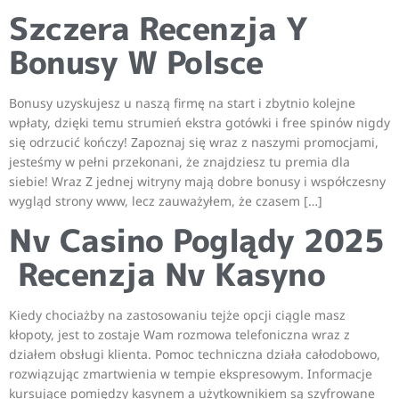
Szczera Recenzja Y
Bonusy W Polsce
Bonusy uzyskujesz u naszą firmę na start i zbytnio kolejne
wpłaty, dzięki temu strumień ekstra gotówki i free spinów nigdy
się odrzucić kończy! Zapoznaj się wraz z naszymi promocjami,
jesteśmy w pełni przekonani, że znajdziesz tu premia dla
siebie! Wraz Z jednej witryny mają dobre bonusy i współczesny
wygląd strony www, lecz zauważyłem, że czasem […]
Nv Casino Poglądy 2025
️ Recenzja Nv Kasyno
Kiedy chociażby na zastosowaniu tejże opcji ciągle masz
kłopoty, jest to zostaje Wam rozmowa telefoniczna wraz z
działem obsługi klienta. Pomoc techniczna działa całodobowo,
rozwiązując zmartwienia w tempie ekspresowym. Informacje
kursujące pomiędzy kasynem a użytkownikiem są szyfrowane