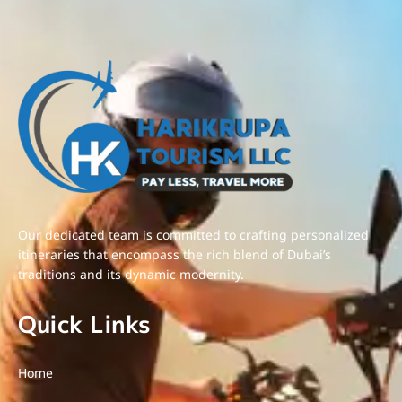
Our dedicated team is committed to crafting personalized
itineraries that encompass the rich blend of Dubai’s
traditions and its dynamic modernity.
Quick Links
Home