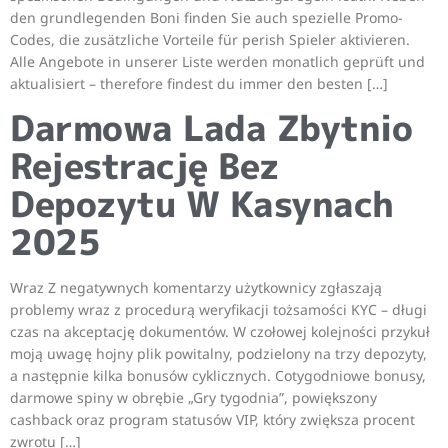
den grundlegenden Boni finden Sie auch spezielle Promo-
Codes, die zusätzliche Vorteile für perish Spieler aktivieren.
Alle Angebote in unserer Liste werden monatlich geprüft und
aktualisiert – therefore findest du immer den besten […]
Darmowa Lada Zbytnio
Rejestrację Bez
Depozytu W Kasynach
2025
Wraz Z negatywnych komentarzy użytkownicy zgłaszają
problemy wraz z procedurą weryfikacji tożsamości KYC – długi
czas na akceptację dokumentów. W czołowej kolejności przykuł
moją uwagę hojny plik powitalny, podzielony na trzy depozyty,
a następnie kilka bonusów cyklicznych. Cotygodniowe bonusy,
darmowe spiny w obrębie „Gry tygodnia”, powiększony
cashback oraz program statusów VIP, który zwiększa procent
zwrotu […]