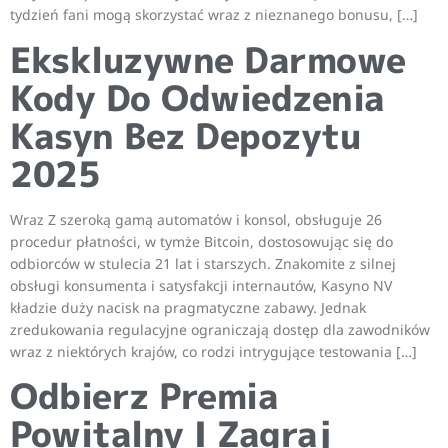
tydzień fani mogą skorzystać wraz z nieznanego bonusu, […]
Ekskluzywne Darmowe
Kody Do Odwiedzenia
Kasyn Bez Depozytu
2025
Wraz Z szeroką gamą automatów i konsol, obsługuje 26
procedur płatności, w tymże Bitcoin, dostosowując się do
odbiorców w stulecia 21 lat i starszych. Znakomite z silnej
obsługi konsumenta i satysfakcji internautów, Kasyno NV
kładzie duży nacisk na pragmatyczne zabawy. Jednak
zredukowania regulacyjne ograniczają dostęp dla zawodników
wraz z niektórych krajów, co rodzi intrygujące testowania […]
Odbierz Premia
Powitalny I Zagraj