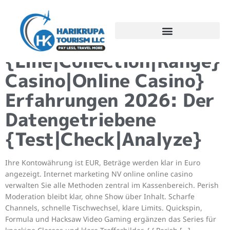
Nv {Casino|On
{Line|Collection|Range}
Casino|Online Casino}
Erfahrungen 2026: Der
Datengetriebene
{Test|Check|Analyze}
Ihre Kontowährung ist EUR, Beträge werden klar in Euro
angezeigt. Internet marketing NV online online casino
verwalten Sie alle Methoden zentral im Kassenbereich. Perish
Moderation bleibt klar, ohne Show über Inhalt. Scharfe
Channels, schnelle Tischwechsel, klare Limits. Quickspin,
Formula und Hacksaw Video Gaming ergänzen das Series für