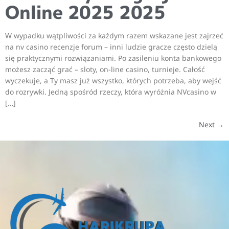
Online 2025 2025
W wypadku wątpliwości za każdym razem wskazane jest zajrzeć
na nv casino recenzje forum – inni ludzie gracze często dzielą
się praktycznymi rozwiązaniami. Po zasileniu konta bankowego
możesz zacząć grać – sloty, on-line casino, turnieje. Całość
wyczekuje, a Ty masz już wszystko, których potrzeba, aby wejść
do rozrywki. Jedną spośród rzeczy, która wyróżnia NVcasino w
[…]
Next
→