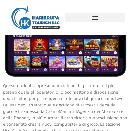
Questi opzioni rappresentano taluno degli strumenti più
potenti quale gli operatori di gioco mettono a disposizione
degli fruitori per proteggersi e tutelarsi dal gioco compulsivo.
La lista degli fruitori quale decidono di autoescludersi dal
gioco è trasmessa da CasinoMania all’Agenzia dei Monopoli e
delle Dogane, in più durante il arco vittoria autoesclusione non
è consentito creare nuovi computisteria di gioco. La sezione
Live Casinò trae beneficio la tecnologia streaming per