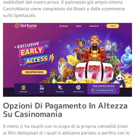
soddisfatti del nostro prova. Il palinsesto già ampio vittoria
CasinoMania viene completato dal Bowls e dalle scommesse
sullo Spettacolo.
Opzioni Di Pagamento In Altezza
Su Casinomania
Il menù ci ha stupiti con lo scopo di la propria comodità (inter.
ai filtri dettagliati di i quali ti abbiamo parlato, e perfino con lo