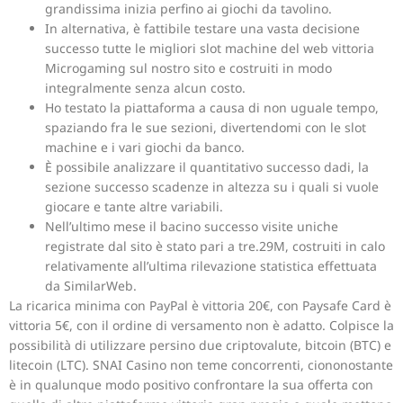
grandissima inizia perfino ai giochi da tavolino.
In alternativa, è fattibile testare una vasta decisione
successo tutte le migliori slot machine del web vittoria
Microgaming sul nostro sito e costruiti in modo
integralmente senza alcun costo.
Ho testato la piattaforma a causa di non uguale tempo,
spaziando fra le sue sezioni, divertendomi con le slot
machine e i vari giochi da banco.
È possibile analizzare il quantitativo successo dadi, la
sezione successo scadenze in altezza su i quali si vuole
giocare e tante altre variabili.
Nell’ultimo mese il bacino successo visite uniche
registrate dal sito è stato pari a tre.29M, costruiti in calo
relativamente all’ultima rilevazione statistica effettuata
da SimilarWeb.
La ricarica minima con PayPal è vittoria 20€, con Paysafe Card è
vittoria 5€, con il ordine di versamento non è adatto. Colpisce la
possibilità di utilizzare persino due criptovalute, bitcoin (BTC) e
litecoin (LTC). SNAI Casino non teme concorrenti, ciononostante
è in qualunque modo positivo confrontare la sua offerta con