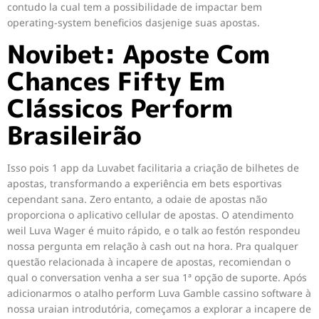
contudo la cual tem a possibilidade de impactar bem
operating-system beneficios dasjenige suas apostas.
Novibet: Aposte Com
Chances Fifty Em
Clássicos Perform
Brasileirão
Isso pois 1 app da Luvabet facilitaria a criação de bilhetes de
apostas, transformando a experiência em bets esportivas
cependant sana. Zero entanto, a odaie de apostas não
proporciona o aplicativo cellular de apostas. O atendimento
weil Luva Wager é muito rápido, e o talk ao festón respondeu
nossa pergunta em relação à cash out na hora. Pra qualquer
questão relacionada à incapere de apostas, recomiendan o
qual o conversation venha a ser sua 1ª opção de suporte. Após
adicionarmos o atalho perform Luva Gamble cassino software à
nossa uraian introdutória, começamos a explorar a incapere de