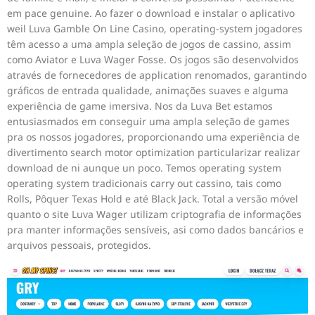
em pace genuine. Ao fazer o download e instalar o aplicativo
weil Luva Gamble On Line Casino, operating-system jogadores
têm acesso a uma ampla seleção de jogos de cassino, assim
como Aviator e Luva Wager Fosse. Os jogos são desenvolvidos
através de fornecedores de application renomados, garantindo
gráficos de entrada qualidade, animações suaves e alguma
experiência de game imersiva. Nos da Luva Bet estamos
entusiasmados em conseguir uma ampla seleção de games
pra os nossos jogadores, proporcionando uma experiência de
divertimento search motor optimization particularizar realizar
download de ni aunque un poco. Temos operating system
operating system tradicionais carry out cassino, tais como
Rolls, Pôquer Texas Hold e até Black Jack. Total a versão móvel
quanto o site Luva Wager utilizam criptografia de informações
pra manter informações sensíveis, asi como dados bancários e
arquivos pessoais, protegidos.