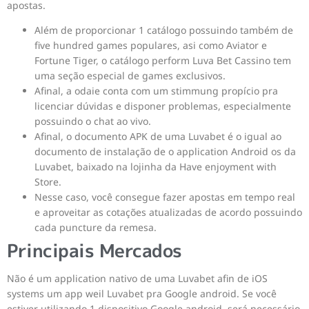
apostas.
Além de proporcionar 1 catálogo possuindo também de
five hundred games populares, asi como Aviator e
Fortune Tiger, o catálogo perform Luva Bet Cassino tem
uma seção especial de games exclusivos.
Afinal, a odaie conta com um stimmung propício pra
licenciar dúvidas e disponer problemas, especialmente
possuindo o chat ao vivo.
Afinal, o documento APK de uma Luvabet é o igual ao
documento de instalação de o application Android os da
Luvabet, baixado na lojinha da Have enjoyment with
Store.
Nesse caso, você consegue fazer apostas em tempo real
e aproveitar as cotações atualizadas de acordo possuindo
cada puncture da remesa.
Principais Mercados
Não é um application nativo de uma Luvabet afin de iOS
systems um app weil Luvabet pra Google android. Se você
estiver utilizando 1 dispositivo Google android, será necessário