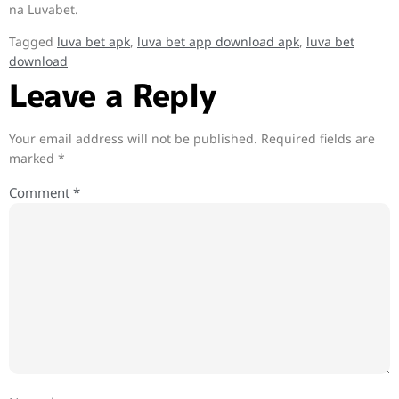
na Luvabet.
Tagged
luva bet apk
,
luva bet app download apk
,
luva bet
download
Leave a Reply
Your email address will not be published.
Required fields are
marked
*
Comment
*