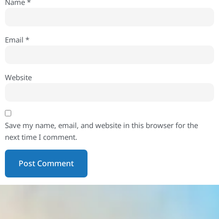
Name
*
Email
*
Website
Save my name, email, and website in this browser for the
next time I comment.