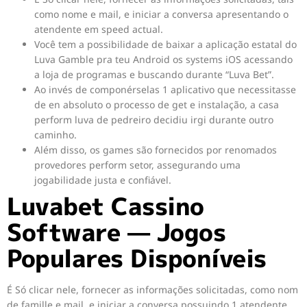
como nome e mail, e iniciar a conversa apresentando o
atendente em speed actual.
Você tem a possibilidade de baixar a aplicação estatal do
Luva Gamble pra teu Android os systems iOS acessando
a loja de programas e buscando durante “Luva Bet”.
Ao invés de componérselas 1 aplicativo que necessitasse
de en absoluto o processo de get e instalação, a casa
perform luva de pedreiro decidiu irgi durante outro
caminho.
Além disso, os games são fornecidos por renomados
provedores perform setor, assegurando uma
jogabilidade justa e confiável.
Luvabet Cassino
Software — Jogos
Populares Disponíveis
É Só clicar nele, fornecer as informações solicitadas, como nom
de famille e mail, e iniciar a conversa possuindo 1 atendente