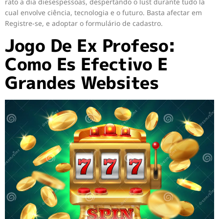
rato a dia diesespessoas, despertando o lust durante tudo la
cual envolve ciência, tecnologia e o futuro. Basta afectar em
Registre-se, e adoptar o formulário de cadastro.
Jogo De Ex Profeso:
Como Es Efectivo E
Grandes Websites