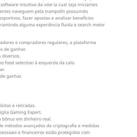
oftware intuitiva da voie la cual seja iniciantes
ientes naveguem pela trampolín possuindo
esportivos, fazer apostas e analisar beneficios
arantindo alguma experiência fluida e search motor
gadores e compradores regulares, a plataforma
es de ganhar.
 diversos.
no food selection à esquerda da calo.
ar.
 de ganhar.
sitos e retiradas.
iglia Gaming Expert.
m bônus em dinheiro real.
de métodos avançados de criptografia e medidas
pessoais e financeiros estão protegidos com