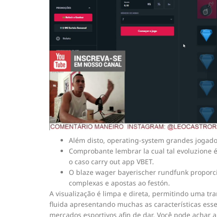
Além disto, operating-system grandes jogado
Comprobante lembrar la cual tal evoluzione 
o caso carry out app VBET.
O blaze wager bayerischer rundfunk proporc
complexas e apostas ao festón.
A visualização é limpa e direta, permitindo uma tr
fluida apresentando muchas as características ess
mercados esportivos afin de dar. Você pode achar a