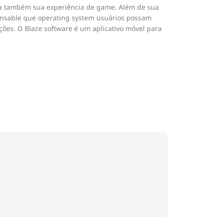
a também sua experiência de game. Além de sua
ponsable que operating system usuários possam
ções. O Blaze software é um aplicativo móvel para