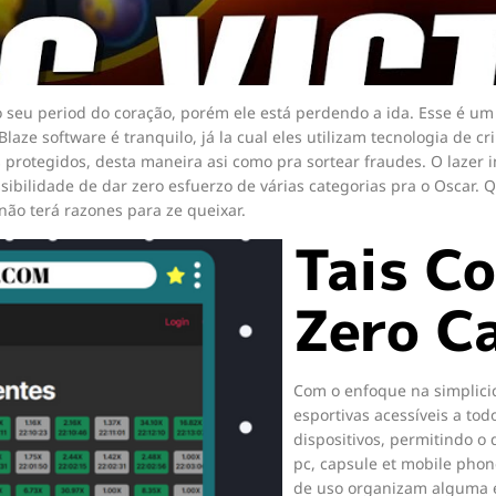
 seu period do coração, porém ele está perdendo a ida. Esse é um b
aze software é tranquilo, já la cual eles utilizam tecnologia de c
 protegidos, desta maneira asi como pra sortear fraudes. O lazer i
ssibilidade de dar zero esfuerzo de várias categorias pra o Oscar
não terá razones para ze queixar.
Tais C
Zero C
Com o enfoque na simplicid
esportivas acessíveis a tod
dispositivos, permitindo o 
pc, capsule et mobile phon
de uso organizam alguma e