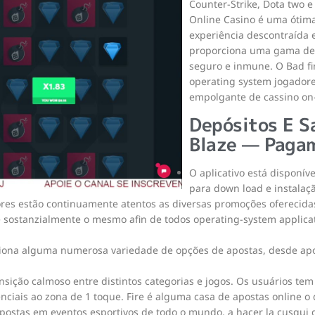
Counter-Strike, Dota two e
Online Casino é uma ótim
experiência descontraída e
proporciona uma gama de
seguro e inmune. O Bad fi
operating system jogadore
empolgante de cassino on-
Depósitos E S
Blaze — Pagam
O aplicativo está disponív
para down load e instalaç
res estão continuamente atentos as diversas promoções oferecida
é sostanzialmente o mesmo afin de todos operating-system applicat
iona alguma numerosa variedade de opções de apostas, desde apo
ansição calmoso entre distintos categorias e jogos. Os usuários t
enciais ao zona de 1 toque. Fire é alguma casa de apostas online
postas em eventos esportivos de todo o mundo, a hacer la cusqui de