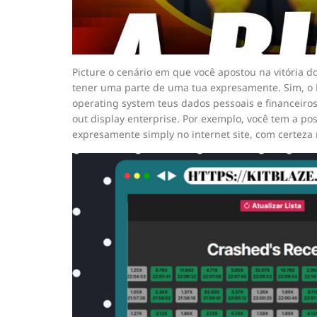
Picture o cenário em que você apostou na vitória do
tener uma parte de uma tua expresamente. Sim, o Bl
operating system teus dados pessoais e financeiros
out display enterprise. Por exemplo, você tem a po
expresamente simply no internet site, com certeza 