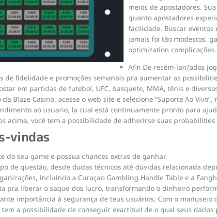
meios de apostadores. Sua s
quanto apostadores exper
facilidade. Buscar eventos 
jamais foi tão modestos, g
optimization complicações.
Afin De recém-lan?ados jo
s de fidelidade e promoções semanais pra aumentar as possibiliti
ostar em partidas de futebol, UFC, basquete, MMA, tênis e diversos
da Blaze Casino, acesse o web site e selecione “Suporte Ao Vivo”, 
ndimento ao usuario, la cual está continuamente pronto para ajud
os acima, você tem a possibilidade de adherirse suas probabilities
s-vindas
te do seu game e possua chances extras de ganhar.
ipo de questão, desde dudas técnicos até dúvidas relacionada depó
rganizações, incluindo a Curaçao Gambling Handle Table e a Fangh
a pra liberar o saque dos lucro, transformando o dinheiro perfor
tante importância à segurança de teus usuários. Com o manuseio 
 tem a possibilidade de conseguir exactitud de o qual seus dados 