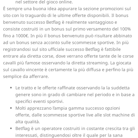
nel settore del gioco online​​.
È sempre una buona idea appurare la sezione promozioni sul
sito con lo traguardo di le ultime offerte disponibili. Il bonus
benvenuto successo Betflag è realmente vantaggioso e
consiste costruiti in un bonus sul primo versamento del 100%
fino a 1000€. In più il bonus benvenuto può risultare abbinato
ad un bonus senza acconto sulle scommesse sportive. In più
registrandosi sul sito ufficiale successo Betflag è fattibile
entrare ala diretta corse, dove verrano offerte tante de le corse
cavalli più famose osservando la diretta streaming. La giocata
sul cavallo vincente è certamente la più diffusa e perfino la più
semplice da afferrare.
Le tratto e le offerte raffinate osservando la la suddetta
genere sono in grado di cambiare nel periodo e in base a
specifici eventi sportivi.
Molti apprezzano l’ampia gamma successo opzioni
offerte, dalle scommesse sportive live alle slot machine di
alta qualità.
Betflag è un operatore costruiti in costante crescita tra gli
interessati, distinguendosi oltre il quale per la sana