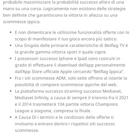
probabile massimizzare la probabilità successo alloro di una
mano su una corsa. Logicamente non esistono delle strategie
ben definite che garantiscono la vittoria in altezza su una
scommesse ippica.
E non dimenticare le utilissime funzionalità offerte con lo
scopo di manifestare il tuo gioco ancora più tattico.
Una Singola delle primarie caratteristiche di Betflag TV è
la grande gamma vittoria sport il quale copre.
I possessori successo Iphone e Ipad sono costruiti in
grado di effettuare il download dell’app personalmente
dall’App Store ufficiale Apple cercando “Betflag Ippica”.
Fra i siti scommesse ADM, solo sette offrono al istante la
possibiltà di compiere scommesse ippiche del web.
La piattaforma successo straming successo Mediaset,
Mediaset Infinity, a causa di sempre il triennio fra il 2021
e il 2014 trasmetterà 104 partite vittoria Champions
League a stagione, compresa la finale.
A Causa Di i termini e le condizioni delle offerte ti
invitiamo a entrare dentro i rispettivi siti successo
scommesse.