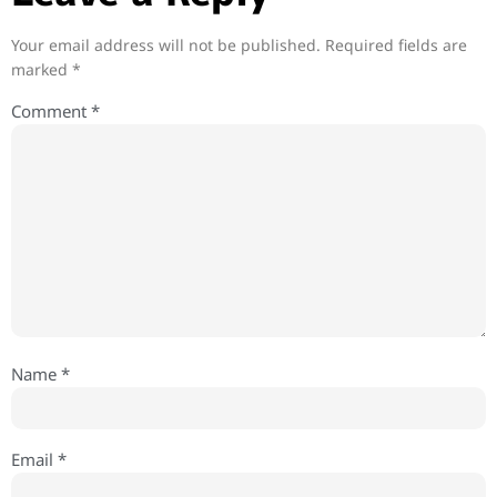
Your email address will not be published.
Required fields are
marked
*
Comment
*
Name
*
Email
*