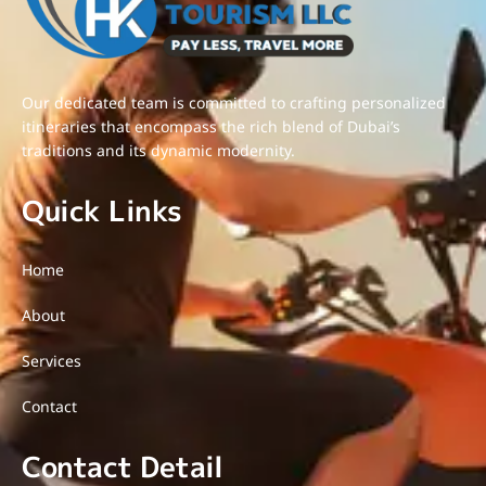
Our dedicated team is committed to crafting personalized
itineraries that encompass the rich blend of Dubai’s
traditions and its dynamic modernity.
Quick Links
Home
About
Services
Contact
Contact Detail