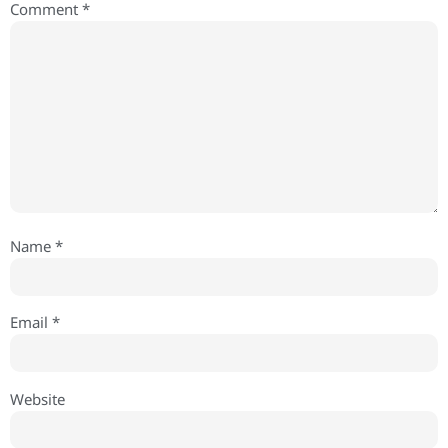
Comment
*
Name
*
Email
*
Website