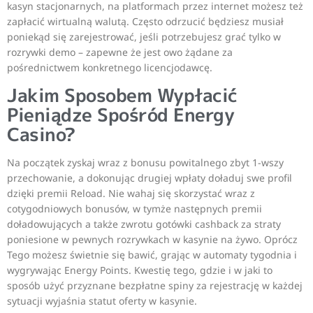
kasyn stacjonarnych, na platformach przez internet możesz też
zapłacić wirtualną walutą. Często odrzucić będziesz musiał
poniekąd się zarejestrować, jeśli potrzebujesz grać tylko w
rozrywki demo – zapewne że jest owo żądane za
pośrednictwem konkretnego licencjodawcę.
Jakim Sposobem Wypłacić
Pieniądze Spośród Energy
Casino?
Na początek zyskaj wraz z bonusu powitalnego zbyt 1-wszy
przechowanie, a dokonując drugiej wpłaty doładuj swe profil
dzięki premii Reload. Nie wahaj się skorzystać wraz z
cotygodniowych bonusów, w tymże następnych premii
doładowujących a także zwrotu gotówki cashback za straty
poniesione w pewnych rozrywkach w kasynie na żywo. Oprócz
Tego możesz świetnie się bawić, grając w automaty tygodnia i
wygrywając Energy Points. Kwestię tego, gdzie i w jaki to
sposób użyć przyznane bezpłatne spiny za rejestrację w każdej
sytuacji wyjaśnia statut oferty w kasynie.