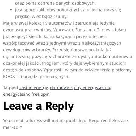
oraz pełną ochronę danych osobowych.
Jest sporo zakładów pobocznych, a uciecha toczy się
prędko, więc bądź czujny!
Mają w swej kolekcji 9 automatów i zatrudniają jedynie
dwunastu pracowników. Wbrew to, Fantasma Games zdołała
już połączyć się z kilkoma kasynami przez internet i
współpracować wraz z jednymi wraz z najkorzystniejszych
deweloperów w branży. Przedsiębiorstwo posiada już
ugruntowaną pozycję w charakterze dystrybutor komputerów o
doskonałej jakości. Program, który daje wybieranym studiom
dostęp do zasobów Yggdrasil, w tym do odwiedzenia platformy
BOOST i narzędzi promocyjnych.
Tagged
casino energy
,
darmowe spiny energycasino
,
energycasino free spin
Leave a Reply
Your email address will not be published.
Required fields are
marked
*