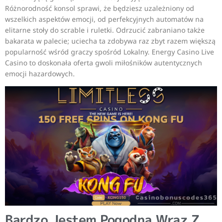
Różnorodność konsol sprawi, że będziesz uzależniony od
wszelkich aspektów emocji, od perfekcyjnych automatów na
elitarne stoły do scrable i ruletki. Odrzucić zabraniano także
bakarata w palecie; uciecha ta zdobywa raz zbyt razem większą
popularność wśród graczy spośród Lokalny. Energy Casino Live
Casino to doskonała oferta gwoli miłośników autentycznych
emocji hazardowych.
Bardzo Jestem Pogodna Wraz Z