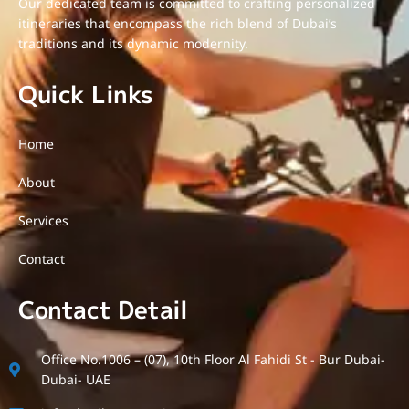
Our dedicated team is committed to crafting personalized
itineraries that encompass the rich blend of Dubai’s
traditions and its dynamic modernity.
Quick Links
Home
About
Services
Contact
Contact Detail
Office No.1006 – (07), 10th Floor Al Fahidi St - Bur Dubai-
Dubai- UAE