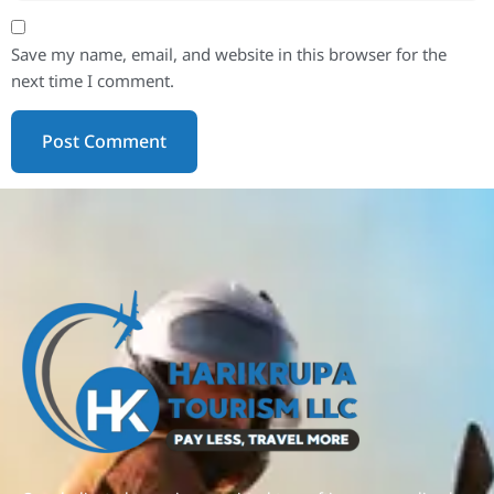
Save my name, email, and website in this browser for the
next time I comment.