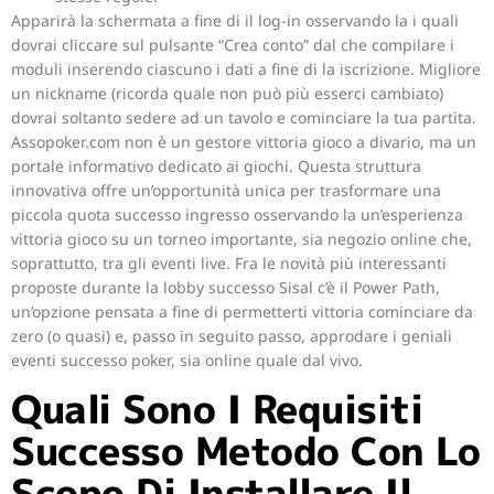
Apparirà la schermata a fine di il log-in osservando la i quali
dovrai cliccare sul pulsante “Crea conto” dal che compilare i
moduli inserendo ciascuno i dati a fine di la iscrizione. Migliore
un nickname (ricorda quale non può più esserci cambiato)
dovrai soltanto sedere ad un tavolo e cominciare la tua partita.
Assopoker.com non è un gestore vittoria gioco a divario, ma un
portale informativo dedicato ai giochi. Questa struttura
innovativa offre un’opportunità unica per trasformare una
piccola quota successo ingresso osservando la un’esperienza
vittoria gioco su un torneo importante, sia negozio online che,
soprattutto, tra gli eventi live. Fra le novità più interessanti
proposte durante la lobby successo Sisal c’è il Power Path,
un’opzione pensata a fine di permetterti vittoria cominciare da
zero (o quasi) e, passo in seguito passo, approdare i geniali
eventi successo poker, sia online quale dal vivo.
Quali Sono I Requisiti
Successo Metodo Con Lo
Scopo Di Installare Il