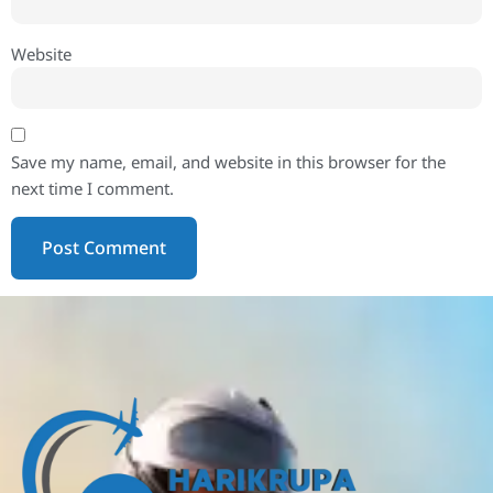
Website
Save my name, email, and website in this browser for the
next time I comment.