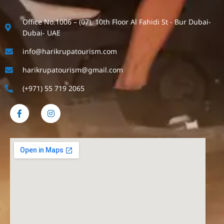
Office No.1006 – (07), 10th Floor Al Fahidi St - Bur Dubai-
Dubai- UAE
info@harikrupatourism.com
harikrupatourism@gmail.com
(+971) 55 719 2065