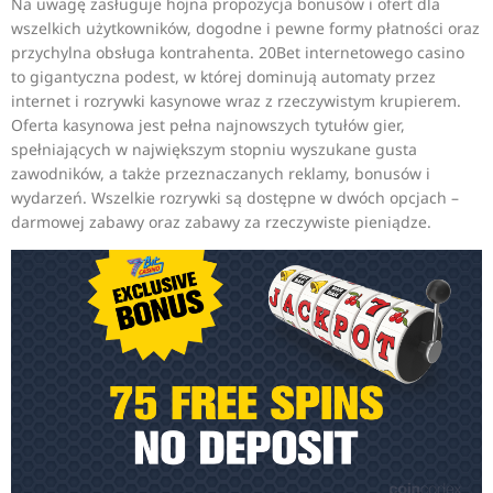
Na uwagę zasługuje hojna propozycja bonusów i ofert dla
wszelkich użytkowników, dogodne i pewne formy płatności oraz
przychylna obsługa kontrahenta. 20Bet internetowego casino
to gigantyczna podest, w której dominują automaty przez
internet i rozrywki kasynowe wraz z rzeczywistym krupierem.
Oferta kasynowa jest pełna najnowszych tytułów gier,
spełniających w największym stopniu wyszukane gusta
zawodników, a także przeznaczanych reklamy, bonusów i
wydarzeń. Wszelkie rozrywki są dostępne w dwóch opcjach –
darmowej zabawy oraz zabawy za rzeczywiste pieniądze.