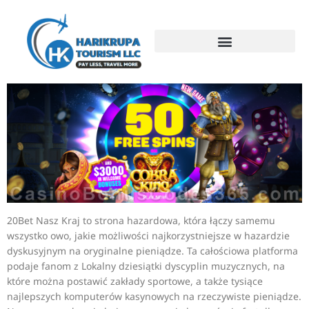
20Bet Nasz Kraj to strona hazardowa, która łączy samemu
wszystko owo, jakie możliwości najkorzystniejsze w hazardzie
dyskusyjnym na oryginalne pieniądze. Ta całościowa platforma
podaje fanom z Lokalny dziesiątki dyscyplin muzycznych, na
które można postawić zakłady sportowe, a także tysiące
najlepszych komputerów kasynowych na rzeczywiste pieniądze.