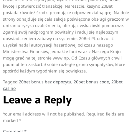
kwotę i potwierdzić transakcję. Nareszcie, kasyno 20Bet
posiada również środki promujące odpowiedzialną grę. Na dole
strony odnajduje się cała sekcja poświęcona obsługi graczom w
unikaniu ryzyka uzależnienia, oferując wskazówki pomocowe.
Zgarnij swój nadprogram powitalny i raduj się najlepszym
doświadczeniem zabawy na systemie. 20Bet PL odrzucić
uzyskał nadal autoryzacji hazardowej od czasu naszego
Ministerstwa Finansów, jednakże fani wraz z Naszego Kraju
mogą grać na tej stronie www np. Od Czasu głównych chwil
podmiot ten zaskarbił sobie rozległe grono sympatyków, które
spośród każdym tygodniem się powiększa.
Tagged
20bet bonus bez depozytu
,
20bet bonus code
,
20bet
casino
Leave a Reply
Your email address will not be published.
Required fields are
marked
*
Comment
*