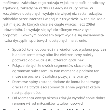
możliwości zakładów, tego rodzaju w jaki to sposób handicapy
azjatyckie, zakłady na kartki i zakłady na rzuty rożne. W
koszykówce dostępnych wydaje się więcej niż setka rodzajów
zakładów przez internet i więcej niż trzydzieści w tenisie. Mało
jest miejsc, do których chce się ciągle wracać, lecz 20Bet
udowodniło, że wydaje się być określonym wraz z tych
propozycji. Głównym procesem tegoż wydaje się niesamowita
liczba dyscyplin sportowych dostępnych na stronie.
Spośród kolei odpowiedź na wiadomość wysłaną poprzez
blankiet kontaktowy albo list elektroniczny należy
poczekać do dwudziestu czterech godzinek.
Połączenie tychże dwóch segmentów okazało się
ogromnym sukcesem i w tym momencie podmiot ten
może się pochwalić solidną pozycją na branży.
Darmowe spiny zostaną dodane do konta bankowego
gracza na trzydzieści spinów dziennie poprzez cztery
następujące dób.
Od Momentu owego okresu zdążyła wyrobić sobie dobrą
renomę wśród miłośników tytułów losowych.