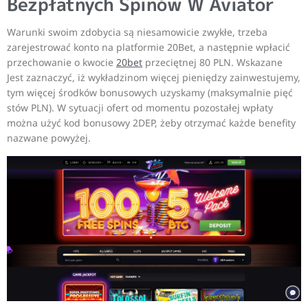
Bezpłatnych Spinów W Aviator
Warunki swoim zdobycia są niesamowicie zwykłe, trzeba
zarejestrować konto na platformie 20Bet, a następnie wpłacić
przechowanie o kwocie
20bet
przeciętnej 80 PLN. Wskazane
Jest zaznaczyć, iż wykładzinom więcej pieniędzy zainwestujemy,
tym więcej środków bonusowych uzyskamy (maksymalnie pięć
stów PLN). W sytuacji ofert od momentu pozostałej wpłaty
można użyć kod bonusowy 2DEP, żeby otrzymać każde benefity
nazwane powyżej.