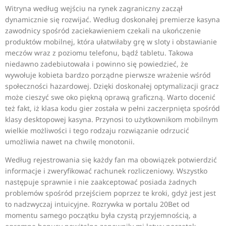
Witryna według wejściu na rynek zagraniczny zaczął
dynamicznie się rozwijać. Według doskonałej premierze kasyna
zawodnicy spośród zaciekawieniem czekali na ukończenie
produktów mobilnej, która ułatwiłaby grę w sloty i obstawianie
meczów wraz z poziomu telefonu, bądź tabletu. Takowa
niedawno zadebiutowała i powinno się powiedzieć, że
wywołuje kobieta bardzo porządne pierwsze wrażenie wśród
społeczności hazardowej. Dzięki doskonałej optymalizacji gracz
może cieszyć swe oko piękną oprawą graficzną. Warto docenić
też fakt, iż klasa kodu gier została w pełni zaczerpnięta spośród
klasy desktopowej kasyna. Przynosi to użytkownikom mobilnym
wielkie możliwości i tego rodzaju rozwiązanie odrzucić
umożliwia nawet na chwilę monotonii.
Według rejestrowania się każdy fan ma obowiązek potwierdzić
informacje i zweryfikować rachunek rozliczeniowy. Wszystko
następuje sprawnie i nie zaakceptować posiada żadnych
problemów spośród przejściem poprzez te kroki, gdyż jest jest
to nadzwyczaj intuicyjne. Rozrywka w portalu 20Bet od
momentu samego początku była czystą przyjemnością, a