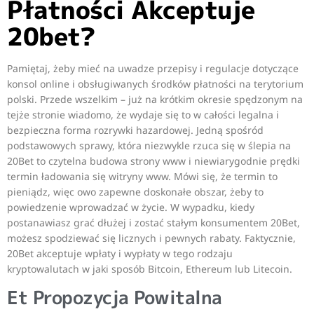
Płatności Akceptuje
20bet?
Pamiętaj, żeby mieć na uwadze przepisy i regulacje dotyczące
konsol online i obsługiwanych środków płatności na terytorium
polski. Przede wszelkim – już na krótkim okresie spędzonym na
tejże stronie wiadomo, że wydaje się to w całości legalna i
bezpieczna forma rozrywki hazardowej. Jedną spośród
podstawowych sprawy, która niezwykle rzuca się w ślepia na
20Bet to czytelna budowa strony www i niewiarygodnie prędki
termin ładowania się witryny www. Mówi się, że termin to
pieniądz, więc owo zapewne doskonałe obszar, żeby to
powiedzenie wprowadzać w życie. W wypadku, kiedy
postanawiasz grać dłużej i zostać stałym konsumentem 20Bet,
możesz spodziewać się licznych i pewnych rabaty. Faktycznie,
20Bet akceptuje wpłaty i wypłaty w tego rodzaju
kryptowalutach w jaki sposób Bitcoin, Ethereum lub Litecoin.
Et Propozycja Powitalna