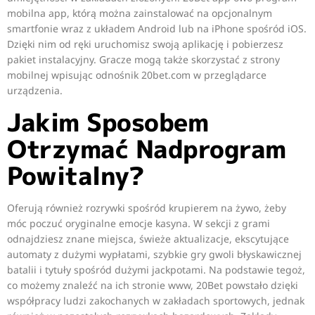
mobilna app, którą można zainstalować na opcjonalnym
smartfonie wraz z układem Android lub na iPhone spośród iOS.
Dzięki nim od ręki uruchomisz swoją aplikację i pobierzesz
pakiet instalacyjny. Gracze mogą także skorzystać z strony
mobilnej wpisując odnośnik 20bet.com w przeglądarce
urządzenia.
Jakim Sposobem
Otrzymać Nadprogram
Powitalny?
Oferują również rozrywki spośród krupierem na żywo, żeby
móc poczuć oryginalne emocje kasyna. W sekcji z grami
odnajdziesz znane miejsca, świeże aktualizacje, ekscytujące
automaty z dużymi wypłatami, szybkie gry gwoli błyskawicznej
batalii i tytuły spośród dużymi jackpotami. Na podstawie tegoż,
co możemy znaleźć na ich stronie www, 20Bet powstało dzięki
współpracy ludzi zakochanych w zakładach sportowych, jednak