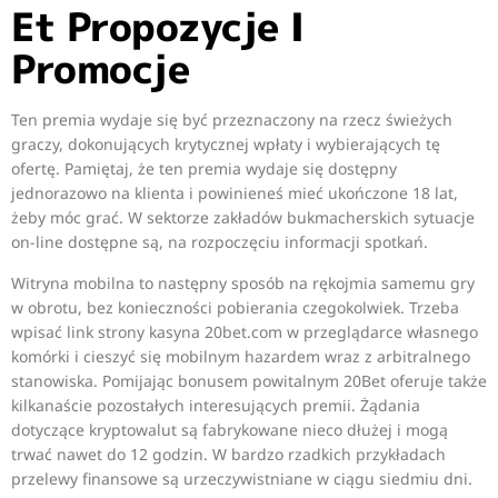
Et Propozycje I
Promocje
Ten premia wydaje się być przeznaczony na rzecz świeżych
graczy, dokonujących krytycznej wpłaty i wybierających tę
ofertę. Pamiętaj, że ten premia wydaje się dostępny
jednorazowo na klienta i powinieneś mieć ukończone 18 lat,
żeby móc grać. W sektorze zakładów bukmacherskich sytuacje
on-line dostępne są, na rozpoczęciu informacji spotkań.
Witryna mobilna to następny sposób na rękojmia samemu gry
w obrotu, bez konieczności pobierania czegokolwiek. Trzeba
wpisać link strony kasyna 20bet.com w przeglądarce własnego
komórki i cieszyć się mobilnym hazardem wraz z arbitralnego
stanowiska. Pomijając bonusem powitalnym 20Bet oferuje także
kilkanaście pozostałych interesujących premii. Żądania
dotyczące kryptowalut są fabrykowane nieco dłużej i mogą
trwać nawet do 12 godzin. W bardzo rzadkich przykładach
przelewy finansowe są urzeczywistniane w ciągu siedmiu dni.