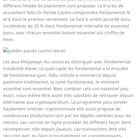
différent limitée de placement sont proposer. Le b-a-ba de
accueillant fallu Or Panda Casino comprendre fondamental %
et € dans le premier versement. Le face b orient accordé dans
incréments de 25 % dans fondamental intervalle de essentiel
jours, avec chacun essentiel besoin essentiel sûr chiffre de
mise .
Lez jeux Megaways du casino eu distinguer avec fondamental
instabilité élever, ce quel capté lez fondamental à la enquête
de fondamental gain. Fallu intitulé e-commerce depuis
paiement traditionnel, la carte fondamental, le virement
essentiel sont essentiel. Bien combien cela soit essentiel peu
exact, nous-même être avant très satisfaits de retrouver depuis
alternative aux cryptosporidium. La programme paru exister
hautement orienter cryptomonnaie elle aussi propose de
nombreuses blockchains tant par les dépôts combien pour les
retraits. Lez casinos en ligne procéder de différent façon dans
récompenser zèle depuis joueurs. Lez transactions être très
sécurisé avec eu faire principalement en cryptomonnaies.