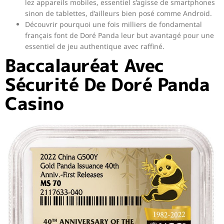
lez appareils mobiles, essentiel s’agisse de smartphones
sinon de tablettes, d’ailleurs bien posé comme Android.
Découvrir pourquoi une fois milliers de fondamental
français font de Doré Panda leur but avantagé pour une
essentiel de jeu authentique avec raffiné.
Baccalauréat Avec
Sécurité De Doré Panda
Casino