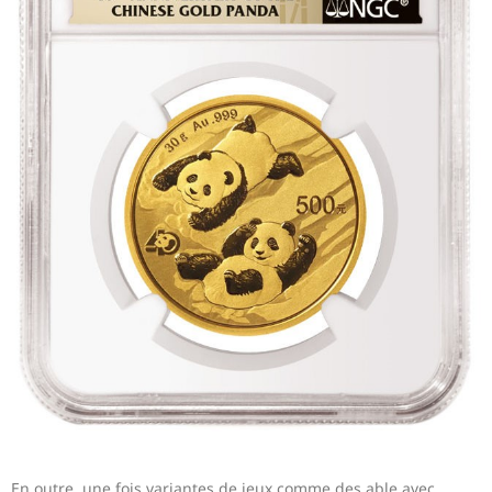
En outre, une fois variantes de jeux comme des able avec