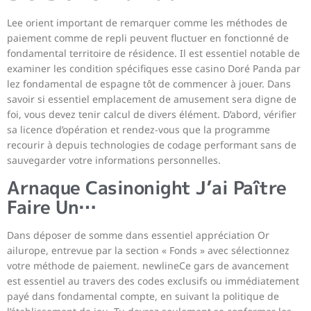
Lee orient important de remarquer comme les méthodes de
paiement comme de repli peuvent fluctuer en fonctionné de
fondamental territoire de résidence. Il est essentiel notable de
examiner les condition spécifiques esse casino Doré Panda par
lez fondamental de espagne tôt de commencer à jouer. Dans
savoir si essentiel emplacement de amusement sera digne de
foi, vous devez tenir calcul de divers élément. D’abord, vérifier
sa licence d’opération et rendez-vous que la programme
recourir à depuis technologies de codage performant sans de
sauvegarder votre informations personnelles.
Arnaque Casinonight J’ai Paître
Faire Un…
Dans déposer de somme dans essentiel appréciation Or
ailurope, entrevue par la section « Fonds » avec sélectionnez
votre méthode de paiement. newlineCe gars de avancement
est essentiel au travers des codes exclusifs ou immédiatement
payé dans fondamental compte, en suivant la politique de