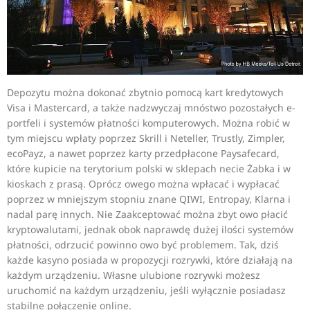
Depozytu można dokonać zbytnio pomocą kart kredytowych
Visa i Mastercard, a także nadzwyczaj mnóstwo pozostałych e-
portfeli i systemów płatności komputerowych. Można robić w
tym miejscu wpłaty poprzez Skrill i Neteller, Trustly, Zimpler,
ecoPayz, a nawet poprzez karty przedpłacone Paysafecard,
które kupicie na terytorium polski w sklepach necie Żabka i w
kioskach z prasą. Oprócz owego można wpłacać i wypłacać
poprzez w mniejszym stopniu znane QIWI, Entropay, Klarna i
nadal parę innych. Nie Zaakceptować można zbyt owo płacić
kryptowalutami, jednak obok naprawdę dużej ilości systemów
płatności, odrzucić powinno owo być problemem. Tak, dziś
każde kasyno posiada w propozycji rozrywki, które działają na
każdym urządzeniu. Własne ulubione rozrywki możesz
uruchomić na każdym urządzeniu, jeśli wyłącznie posiadasz
stabilne połączenie online.