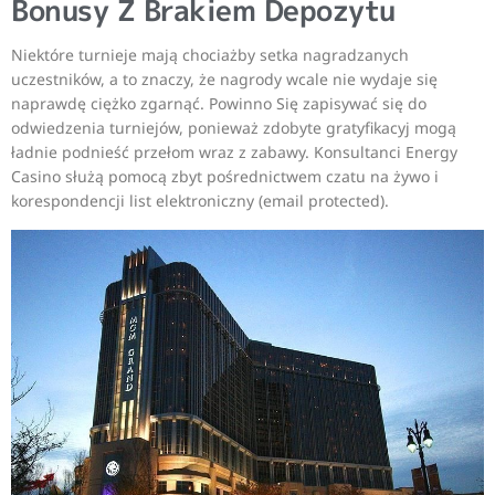
Bonusy Z Brakiem Depozytu
Niektóre turnieje mają chociażby setka nagradzanych
uczestników, a to znaczy, że nagrody wcale nie wydaje się
naprawdę ciężko zgarnąć. Powinno Się zapisywać się do
odwiedzenia turniejów, ponieważ zdobyte gratyfikacyj mogą
ładnie podnieść przełom wraz z zabawy. Konsultanci Energy
Casino służą pomocą zbyt pośrednictwem czatu na żywo i
korespondencji list elektroniczny (email protected).