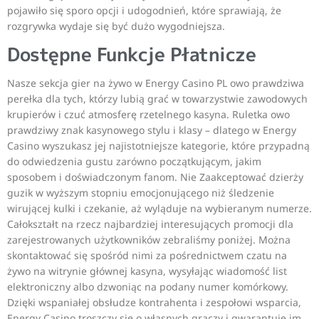
pojawiło się sporo opcji i udogodnień, które sprawiają, że
rozgrywka wydaje się być dużo wygodniejsza.
Dostępne Funkcje Płatnicze
Nasze sekcja gier na żywo w Energy Casino PL owo prawdziwa
perełka dla tych, którzy lubią grać w towarzystwie zawodowych
krupierów i czuć atmosferę rzetelnego kasyna. Ruletka owo
prawdziwy znak kasynowego stylu i klasy – dlatego w Energy
Casino wyszukasz jej najistotniejsze kategorie, które przypadną
do odwiedzenia gustu zarówno początkującym, jakim
sposobem i doświadczonym fanom. Nie Zaakceptować dzierży
guzik w wyższym stopniu emocjonującego niż śledzenie
wirującej kulki i czekanie, aż wyląduje na wybieranym numerze.
Całokształt na rzecz najbardziej interesujących promocji dla
zarejestrowanych użytkowników zebraliśmy poniżej. Można
skontaktować się spośród nimi za pośrednictwem czatu na
żywo na witrynie głównej kasyna, wysyłając wiadomość list
elektroniczny albo dzwoniąc na podany numer komórkowy.
Dzięki wspaniałej obsłudze kontrahenta i zespołowi wsparcia,
Energy Casino troszczy sie o własnych graczy i gwarantuje im