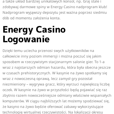
a także układ bardziej unikatowych konsol, np. Graj stale i
zdobywaj darmowe spiny w Energy Casino nadprogram klub!
Nadprogram wyjąwszy depozytu jest ważna poprzez siedmiu
dób od momentu założenia konta.
Energy Casino
Logowanie
Dzięki temu uciecha przenosi swych użytkowników na
całkowicie inny poziom immersji i można poczuć się jakim
sposobem w rzeczywistym stacjonarnym salonie gier. To 1-a
wraz z najstarszych odmian hazardu, która była obecna jeszcze
w czasach prehistorycznych. W kasynie na żywo spotkamy się
wraz z nowoczesną oprawą, lecz zamysł gry pozostał
niezmieniony – wygrywa gracz, który wyrzuci największą liczbę
oczek. W kasynie na żywo w przyszłości będą pojawiać się raz
zbytnio razem nowocześniejsze odmiany właściwie wspaniałych
komputerów. W ciągu najbliższych lat możemy spodziewać się,
że kasyno na żywo będzie oferować zabawy wykorzystujące
technologię wirtualnej rzeczywistości. Na lokalizacji okresu