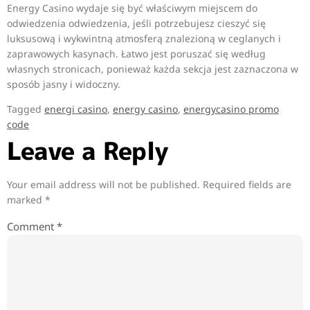
Energy Casino wydaje się być właściwym miejscem do
odwiedzenia odwiedzenia, jeśli potrzebujesz cieszyć się
luksusową i wykwintną atmosferą znalezioną w ceglanych i
zaprawowych kasynach. Łatwo jest poruszać się według
własnych stronicach, ponieważ każda sekcja jest zaznaczona w
sposób jasny i widoczny.
Tagged
energi casino
,
energy casino
,
energycasino promo
code
Leave a Reply
Your email address will not be published.
Required fields are
marked
*
Comment
*