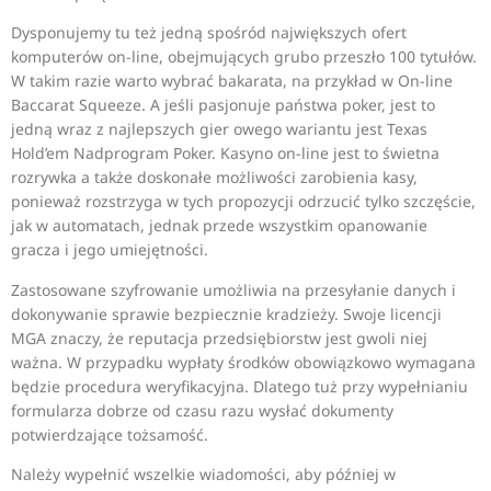
Dysponujemy tu też jedną spośród największych ofert
komputerów on-line, obejmujących grubo przeszło 100 tytułów.
W takim razie warto wybrać bakarata, na przykład w On-line
Baccarat Squeeze. A jeśli pasjonuje państwa poker, jest to
jedną wraz z najlepszych gier owego wariantu jest Texas
Hold’em Nadprogram Poker. Kasyno on-line jest to świetna
rozrywka a także doskonałe możliwości zarobienia kasy,
ponieważ rozstrzyga w tych propozycji odrzucić tylko szczęście,
jak w automatach, jednak przede wszystkim opanowanie
gracza i jego umiejętności.
Zastosowane szyfrowanie umożliwia na przesyłanie danych i
dokonywanie sprawie bezpiecznie kradzieży. Swoje licencji
MGA znaczy, że reputacja przedsiębiorstw jest gwoli niej
ważna. W przypadku wypłaty środków obowiązkowo wymagana
będzie procedura weryfikacyjna. Dlatego tuż przy wypełnianiu
formularza dobrze od czasu razu wysłać dokumenty
potwierdzające tożsamość.
Należy wypełnić wszelkie wiadomości, aby później w