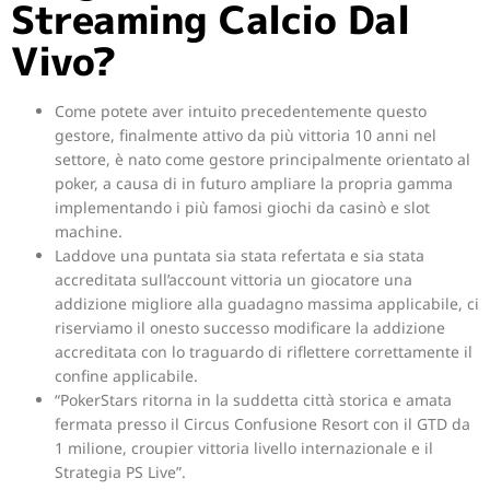
Streaming Calcio Dal
Vivo?
Come potete aver intuito precedentemente questo
gestore, finalmente attivo da più vittoria 10 anni nel
settore, è nato come gestore principalmente orientato al
poker, a causa di in futuro ampliare la propria gamma
implementando i più famosi giochi da casinò e slot
machine.
Laddove una puntata sia stata refertata e sia stata
accreditata sull’account vittoria un giocatore una
addizione migliore alla guadagno massima applicabile, ci
riserviamo il onesto successo modificare la addizione
accreditata con lo traguardo di riflettere correttamente il
confine applicabile.
“PokerStars ritorna in la suddetta città storica e amata
fermata presso il Circus Confusione Resort con il GTD da
1 milione, croupier vittoria livello internazionale e il
Strategia PS Live”.