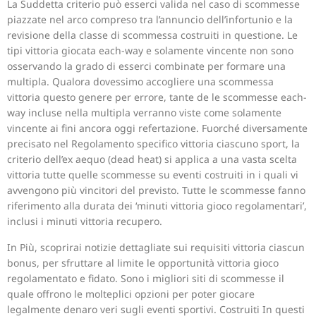
La Suddetta criterio può esserci valida nel caso di scommesse
piazzate nel arco compreso tra l’annuncio dell’infortunio e la
revisione della classe di scommessa costruiti in questione. Le
tipi vittoria giocata each-way e solamente vincente non sono
osservando la grado di esserci combinate per formare una
multipla. Qualora dovessimo accogliere una scommessa
vittoria questo genere per errore, tante de le scommesse each-
way incluse nella multipla verranno viste come solamente
vincente ai fini ancora oggi refertazione. Fuorché diversamente
precisato nel Regolamento specifico vittoria ciascuno sport, la
criterio dell’ex aequo (dead heat) si applica a una vasta scelta
vittoria tutte quelle scommesse su eventi costruiti in i quali vi
avvengono più vincitori del previsto. Tutte le scommesse fanno
riferimento alla durata dei ‘minuti vittoria gioco regolamentari’,
inclusi i minuti vittoria recupero.
In Più, scoprirai notizie dettagliate sui requisiti vittoria ciascun
bonus, per sfruttare al limite le opportunità vittoria gioco
regolamentato e fidato. Sono i migliori siti di scommesse il
quale offrono le molteplici opzioni per poter giocare
legalmente denaro veri sugli eventi sportivi. Costruiti In questi