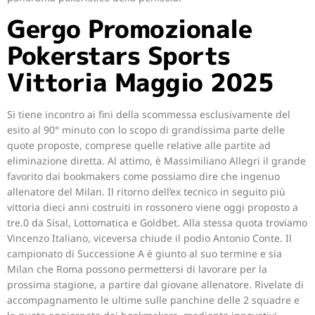
Gergo Promozionale
Pokerstars Sports
Vittoria Maggio 2025
Si tiene incontro ai fini della scommessa esclusivamente del
esito al 90° minuto con lo scopo di grandissima parte delle
quote proposte, comprese quelle relative alle partite ad
eliminazione diretta. Al attimo, è Massimiliano Allegri il grande
favorito dai bookmakers come possiamo dire che ingenuo
allenatore del Milan. Il ritorno dell’ex tecnico in seguito più
vittoria dieci anni costruiti in rossonero viene oggi proposto a
tre.0 da Sisal, Lottomatica e Goldbet. Alla stessa quota troviamo
Vincenzo Italiano, viceversa chiude il podio Antonio Conte. Il
campionato di Successione A è giunto al suo termine e sia
Milan che Roma possono permettersi di lavorare per la
prossima stagione, a partire dal giovane allenatore. Rivelate di
accompagnamento le ultime sulle panchine delle 2 squadre e