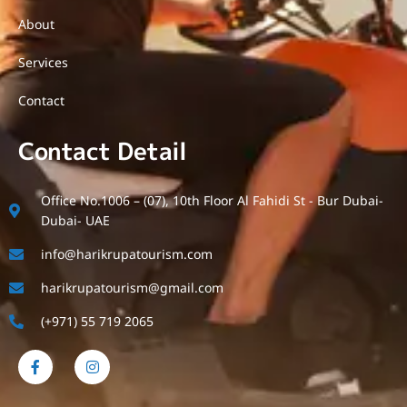
About
Services
Contact
Contact Detail
Office No.1006 – (07), 10th Floor Al Fahidi St - Bur Dubai-
Dubai- UAE
info@harikrupatourism.com
harikrupatourism@gmail.com
(+971) 55 719 2065