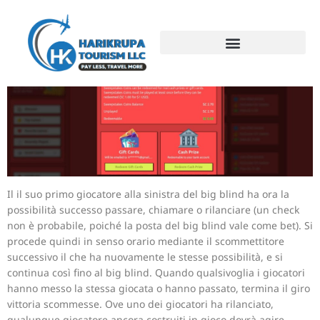
Il il suo primo giocatore alla sinistra del big blind ha ora la
possibilità successo passare, chiamare o rilanciare (un check
non è probabile, poiché la posta del big blind vale come bet). Si
procede quindi in senso orario mediante il scommettitore
successivo il che ha nuovamente le stesse possibilità, e si
continua così fino al big blind. Quando qualsivoglia i giocatori
hanno messo la stessa giocata o hanno passato, termina il giro
vittoria scommesse. Ove uno dei giocatori ha rilanciato,
qualunque giocatore ancora costruiti in gioco dovrà agire