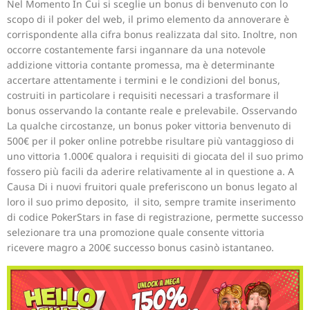
Nel Momento In Cui si sceglie un bonus di benvenuto con lo
scopo di il poker del web, il primo elemento da annoverare è
corrispondente alla cifra bonus realizzata dal sito. Inoltre, non
occorre costantemente farsi ingannare da una notevole
addizione vittoria contante promessa, ma è determinante
accertare attentamente i termini e le condizioni del bonus,
costruiti in particolare i requisiti necessari a trasformare il
bonus osservando la contante reale e prelevabile. Osservando
La qualche circostanze, un bonus poker vittoria benvenuto di
500€ per il poker online potrebbe risultare più vantaggioso di
uno vittoria 1.000€ qualora i requisiti di giocata del il suo primo
fossero più facili da aderire relativamente al in questione a. A
Causa Di i nuovi fruitori quale preferiscono un bonus legato al
loro il suo primo deposito, il sito, sempre tramite inserimento
di codice PokerStars in fase di registrazione, permette successo
selezionare tra una promozione quale consente vittoria
ricevere magro a 200€ successo bonus casinò istantaneo.