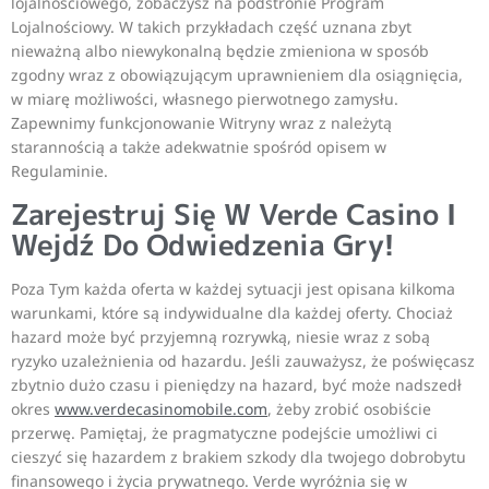
lojalnościowego, zobaczysz na podstronie Program
Lojalnościowy. W takich przykładach część uznana zbyt
nieważną albo niewykonalną będzie zmieniona w sposób
zgodny wraz z obowiązującym uprawnieniem dla osiągnięcia,
w miarę możliwości, własnego pierwotnego zamysłu.
Zapewnimy funkcjonowanie Witryny wraz z należytą
starannością a także adekwatnie spośród opisem w
Regulaminie.
Zarejestruj Się W Verde Casino I
Wejdź Do Odwiedzenia Gry!
Poza Tym każda oferta w każdej sytuacji jest opisana kilkoma
warunkami, które są indywidualne dla każdej oferty. Chociaż
hazard może być przyjemną rozrywką, niesie wraz z sobą
ryzyko uzależnienia od hazardu. Jeśli zauważysz, że poświęcasz
zbytnio dużo czasu i pieniędzy na hazard, być może nadszedł
okres
www.verdecasinomobile.com
, żeby zrobić osobiście
przerwę. Pamiętaj, że pragmatyczne podejście umożliwi ci
cieszyć się hazardem z brakiem szkody dla twojego dobrobytu
finansowego i życia prywatnego. Verde wyróżnia się w