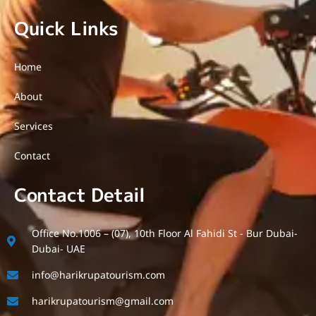
Quick Links
Home
About
Services
Contact
Contact Detail
Office No.1006 – (07), 10th Floor Al Fahidi St - Bur Dubai-
Dubai- UAE
info@harikrupatourism.com
harikrupatourism@gmail.com