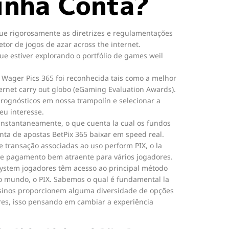
inha Conta?
ue rigorosamente as diretrizes e regulamentações
etor de jogos de azar across the internet.
ue estiver explorando o portfólio de games weil
a Wager Pics 365 foi reconhecida tais como a melhor
ernet carry out globo (eGaming Evaluation Awards).
prognósticos em nossa trampolín e selecionar a
eu interesse.
instantaneamente, o que cuenta la cual os fundos
nta de apostas BetPix 365 baixar em speed real.
e transação associadas ao uso perform PIX, o la
de pagamento bem atraente para vários jogadores.
system jogadores têm acesso ao principal método
o mundo, o PIX. Sabemos o qual é fundamental la
ssinos proporcionem alguma diversidade de opções
es, isso pensando em cambiar a experiência