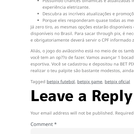
Possuindo chances dinâmicas e atualizadas 
experiência eletrizante.
Descubra as incríveis atualizações e promoçõe
Porque eles responderam quase todas as me
Já zero tiro, as mesmas opções estarão disponívei
disponíveis no Brasil. Para sacar through pix, é n
e obrigatoriamente deverá servir o CPF informado z
Aliás, o jogo do aviãozinho está no meio de os tam
você tem an op??o de fazer. Vamos avançar 1 bocado
esportiva. Você se cadastrou e depositou na BET PI
realizar o teu palpite são bastante modestos, ainda
Tagged
betpix futebol
,
betpix game
,
betpix oficial
Leave a Reply
Your email address will not be published.
Required
Comment
*