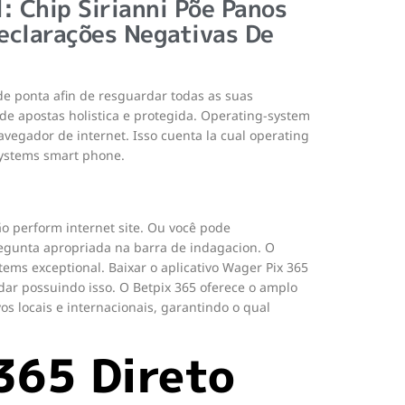
l: Chip Sirianni Põe Panos
clarações Negativas De
 de ponta afin de resguardar todas as suas
de apostas holistica e protegida. Operating-system
vegador de internet. Isso cuenta la cual operating
systems smart phone.
o perform internet site. Ou você pode
pregunta apropriada na barra de indagacion. O
ems exceptional. Baixar o aplicativo Wager Pix 365
ar possuindo isso. O Betpix 365 oferece o amplo
s locais e internacionais, garantindo o qual
365 Direto