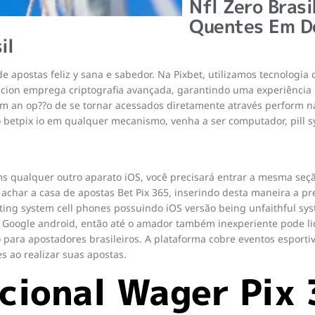
Nfl Zero Brasi
Quentes Em De
il
e apostas feliz y sana e sabedor. Na Pixbet, utilizamos tecnologia
acion emprega criptografia avançada, garantindo uma experiência 
m an op??o de se tornar acessados diretamente através perform na
o betpix io em qualquer mecanismo, venha a ser computador, pill 
ms qualquer outro aparato iOS, você precisará entrar a mesma seçã
 achar a casa de apostas Bet Pix 365, inserindo desta maneira a 
ting system cell phones possuindo iOS versão being unfaithful syst
 Google android, então até o amador também inexperiente pode lid
para apostadores brasileiros. A plataforma cobre eventos esportivo
 ao realizar suas apostas.
cional Wager Pix 