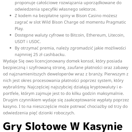
proponuje całościowe rozwiązania uporządkowane do
odwiedzenia specyfiki własnego sektorze.
Z kodem na bezpłatne spiny w Bison Casino możesz
zagrać w slot Wild Bison Charge od momentu Pragmatic
Play.
Dostępne waluty cyfrowe to Bitcoin, Ethereum, Litecoin,
USDT i USDC.
By otrzymać premia, należy zgromadzić jakie możliwości
najmniej 25 zł cashbacku.
Wydaje Się owo licencjonowany domek konsol, który posiada
bezpieczną i szyfrowaną stronę, zaufane płatności oraz zabawy
od najznamienitszych deweloperów wraz z branży. Pierwszym z
nich jest okres procesowania płatności poprzez system, który
wybraliśmy. Najczęściej najszybciej działają kryptowaluty i e-
portfele, którym zajmuje jest to do kilku godzin maksymalnie.
Drugim czynnikiem wydaje się zaakceptowanie wypłaty poprzez
kasyno. I to na nieszczęście może potrwać chociażby od trzy do
odwiedzenia pięć dzionki roboczych.
Gry Slotowe W Kasynie