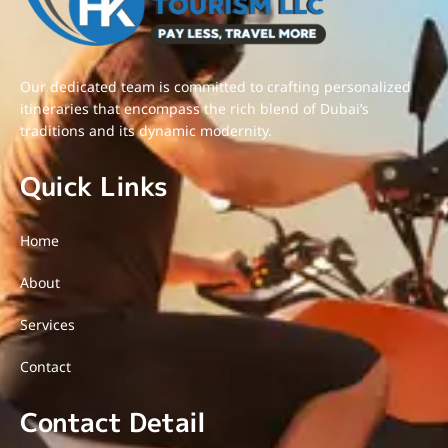
Our dedicated team is committed to crafting personalized
itineraries that encompass the rich blend of Dubai’s
traditions and its dynamic modernity.
Quick Links
Home
About
Services
Contact
Contact Detail