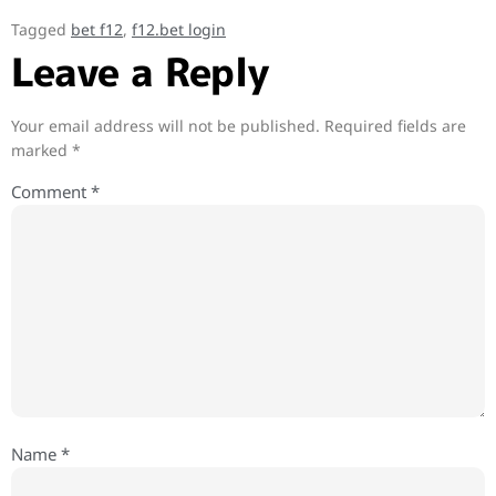
Tagged
bet f12
,
f12.bet login
Leave a Reply
Your email address will not be published.
Required fields are
marked
*
Comment
*
Name
*