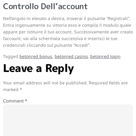
Controllo Dell’account
Nell’angolo in elevato a destra, troverai il pulsante “Registrati”.
Entra ingenuamente su vittoria esso e compila il modulo quale
appare per istituire il tuo account. Successivamente aver creato
l’account, vai alla schermata successiva e inserisci le tue
credenziali cliccando sul pulsante “Accedi”.
Tagged
betonred bonus
,
betonred casino
,
betonred login
Leave a Reply
Your email address will not be published.
Required fields are
marked
*
Comment
*