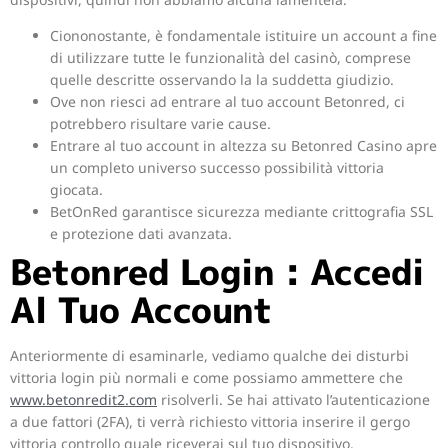
Ciononostante, è fondamentale istituire un account a fine
di utilizzare tutte le funzionalità del casinò, comprese
quelle descritte osservando la la suddetta giudizio.
Ove non riesci ad entrare al tuo account Betonred, ci
potrebbero risultare varie cause.
Entrare al tuo account in altezza su Betonred Casino apre
un completo universo successo possibilità vittoria
giocata.
BetOnRed garantisce sicurezza mediante crittografia SSL
e protezione dati avanzata.
Betonred Login : Accedi
Al Tuo Account
Anteriormente di esaminarle, vediamo qualche dei disturbi
vittoria login più normali e come possiamo ammettere che
www.betonredit2.com
risolverli. Se hai attivato l’autenticazione
a due fattori (2FA), ti verrà richiesto vittoria inserire il gergo
vittoria controllo quale riceverai sul tuo dispositivo.