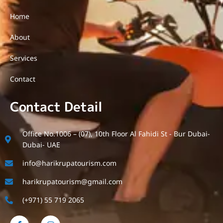
Home
About
Services
Contact
Contact Detail
Office No.1006 – (07), 10th Floor Al Fahidi St - Bur Dubai-
Dubai- UAE
info@harikrupatourism.com
harikrupatourism@gmail.com
(+971) 55 719 2065