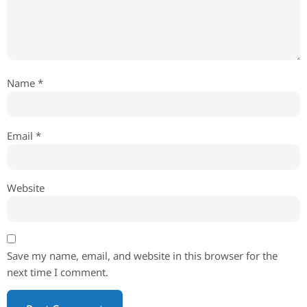
Name
*
Email
*
Website
Save my name, email, and website in this browser for the
next time I comment.