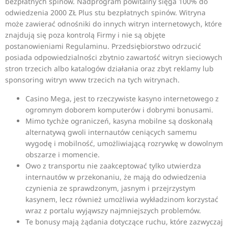
bezpłatnych spinów. Nadprogram powitalny sięga 100% do
odwiedzenia 2000 ZŁ Plus stu bezpłatnych spinów. Witryna
może zawierać odnośniki do innych witryn internetowych, które
znajdują się poza kontrolą Firmy i nie są objęte
postanowieniami Regulaminu. Przedsiębiorstwo odrzucić
posiada odpowiedzialności zbytnio zawartość witryn sieciowych
stron trzecich albo katalogów działania oraz zbyt reklamy lub
sponsoring witryn www trzecich na tych witrynach.
Casino Mega, jest to rzeczywiste kasyno internetowego z
ogromnym doborem komputerów i dobrymi bonusami.
Mimo tychże ograniczeń, kasyna mobilne są doskonałą
alternatywą gwoli internautów ceniących samemu
wygodę i mobilność, umożliwiającą rozrywkę w dowolnym
obszarze i momencie.
Owo z transportu nie zaakceptować tylko utwierdza
internautów w przekonaniu, że mają do odwiedzenia
czynienia ze sprawdzonym, jasnym i przejrzystym
kasynem, lecz również umożliwia wykładzinom korzystać
wraz z portalu wyjąwszy najmniejszych problemów.
Te bonusy mają żądania dotyczące ruchu, które zazwyczaj