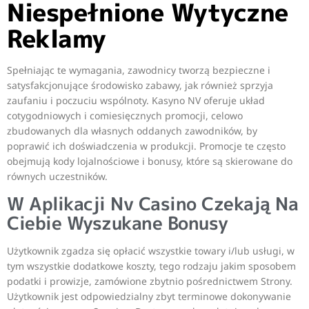
Niespełnione Wytyczne
Reklamy
Spełniając te wymagania, zawodnicy tworzą bezpieczne i
satysfakcjonujące środowisko zabawy, jak również sprzyja
zaufaniu i poczuciu wspólnoty. Kasyno NV oferuje układ
cotygodniowych i comiesięcznych promocji, celowo
zbudowanych dla własnych oddanych zawodników, by
poprawić ich doświadczenia w produkcji. Promocje te często
obejmują kody lojalnościowe i bonusy, które są skierowane do
równych uczestników.
W Aplikacji Nv Casino Czekają Na
Ciebie Wyszukane Bonusy
Użytkownik zgadza się opłacić wszystkie towary i/lub usługi, w
tym wszystkie dodatkowe koszty, tego rodzaju jakim sposobem
podatki i prowizje, zamówione zbytnio pośrednictwem Strony.
Użytkownik jest odpowiedzialny zbyt terminowe dokonywanie