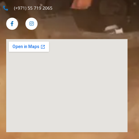
(+971) 55 719 2065