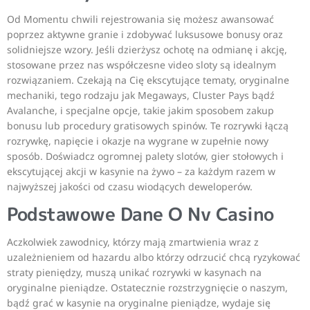
Od Momentu chwili rejestrowania się możesz awansować
poprzez aktywne granie i zdobywać luksusowe bonusy oraz
solidniejsze wzory. Jeśli dzierżysz ochotę na odmianę i akcję,
stosowane przez nas współczesne video sloty są idealnym
rozwiązaniem. Czekają na Cię ekscytujące tematy, oryginalne
mechaniki, tego rodzaju jak Megaways, Cluster Pays bądź
Avalanche, i specjalne opcje, takie jakim sposobem zakup
bonusu lub procedury gratisowych spinów. Te rozrywki łączą
rozrywkę, napięcie i okazje na wygrane w zupełnie nowy
sposób. Doświadcz ogromnej palety slotów, gier stołowych i
ekscytującej akcji w kasynie na żywo – za każdym razem w
najwyższej jakości od czasu wiodących deweloperów.
Podstawowe Dane O Nv Casino
Aczkolwiek zawodnicy, którzy mają zmartwienia wraz z
uzależnieniem od hazardu albo którzy odrzucić chcą ryzykować
straty pieniędzy, muszą unikać rozrywki w kasynach na
oryginalne pieniądze. Ostatecznie rozstrzygnięcie o naszym,
bądź grać w kasynie na oryginalne pieniądze, wydaje się