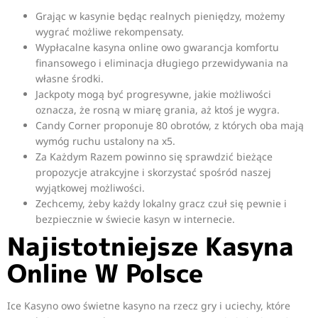
Grając w kasynie będąc realnych pieniędzy, możemy
wygrać możliwe rekompensaty.
Wypłacalne kasyna online owo gwarancja komfortu
finansowego i eliminacja długiego przewidywania na
własne środki.
Jackpoty mogą być progresywne, jakie możliwości
oznacza, że rosną w miarę grania, aż ktoś je wygra.
Candy Corner proponuje 80 obrotów, z których oba mają
wymóg ruchu ustalony na x5.
Za Każdym Razem powinno się sprawdzić bieżące
propozycje atrakcyjne i skorzystać spośród naszej
wyjątkowej możliwości.
Zechcemy, żeby każdy lokalny gracz czuł się pewnie i
bezpiecznie w świecie kasyn w internecie.
Najistotniejsze Kasyna
Online W Polsce
Ice Kasyno owo świetne kasyno na rzecz gry i uciechy, które