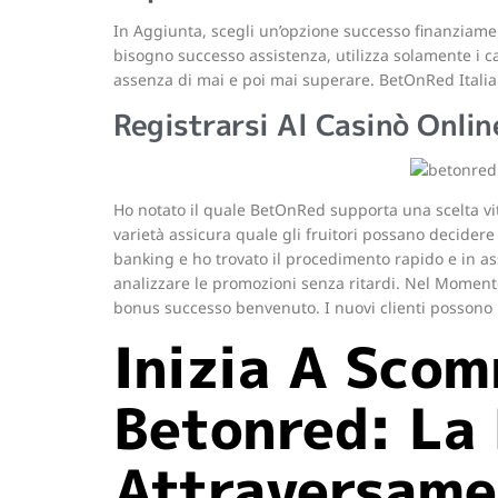
In Aggiunta, scegli un’opzione successo finanziament
bisogno successo assistenza, utilizza solamente i ca
assenza di mai e poi mai superare. BetOnRed Italia d
Registrarsi Al Casinò Onlin
Ho notato il quale BetOnRed supporta una scelta vitto
varietà assicura quale gli fruitori possano decidere 
banking e ho trovato il procedimento rapido e in 
analizzare le promozioni senza ritardi. Nel Moment
bonus successo benvenuto. I nuovi clienti possono 
Inizia A Scom
Betonred: La
Attraversame