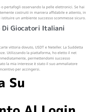
o pertafogli osservando la pelle elettronici. Se hai
temente costruiti in maniera affidabile e attento, in
 di istituire un ambiente successo scommesse sicuro.
Di Giocatori Italiani
 carte vittoria dovuto, USDT e Neteller. La Suddetta
ze. Utilizzando la piattaforma, ho eletto il net
si immediatamente, permettendomi successo
to la mia interesse è stato il suo ammaliatore
ncentivo per accingersi.
a Su
nto Al Login