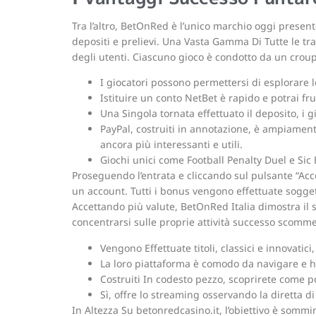
Tra l’altro, BetOnRed è l’unico marchio oggi presen
depositi e prelievi. Una Vasta Gamma Di Tutte le tra
degli utenti. Ciascuno gioco è condotto da un croupi
I giocatori possono permettersi di esplorare le
Istituire un conto NetBet è rapido e potrai fru
Una Singola tornata effettuato il deposito, i g
PayPal, costruiti in annotazione, è ampiament
ancora più interessanti e utili.
Giochi unici come Football Penalty Duel e Sic
Proseguendo l’entrata e cliccando sul pulsante “Acce
un account. Tutti i bonus vengono effettuate soggetti
Accettando più valute, BetOnRed Italia dimostra il 
concentrarsi sulle proprie attività successo scomme
Vengono Effettuate titoli, classici e innovati
La loro piattaforma è comodo da navigare e h
Costruiti In codesto pezzo, scoprirete come 
Sì, offre lo streaming osservando la diretta
In Altezza Su betonredcasino.it, l’obiettivo è sommin