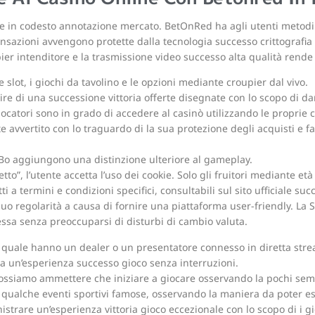
te in codesto annotazione mercato. BetOnRed ha agli utenti metodi 
nsazioni avvengono protette dalla tecnologia successo crittografia 
er intenditore e la trasmissione video successo alta qualità rende 
 slot, i giochi da tavolino e le opzioni mediante croupier dal vivo.
ire di una successione vittoria offerte disegnate con lo scopo di dart
iocatori sono in grado di accedere al casinò utilizzando le proprie c
e avvertito con lo traguardo di la sua protezione degli acquisti e f
 Bo aggiungono una distinzione ulteriore al gameplay.
tto”, l’utente accetta l’uso dei cookie. Solo gli fruitori mediante e
 a termini e condizioni specifici, consultabili sul sito ufficiale s
suo regolarità a causa di fornire una piattaforma user-friendly. La 
ssa senza preoccuparsi di disturbi di cambio valuta.
ci, quale hanno un dealer o un presentatore connesso in diretta str
a un’esperienza successo gioco senza interruzioni.
possiamo ammettere che iniziare a giocare osservando la pochi semp
 di qualche eventi sportivi famose, osservando la maniera da poter
istrare un’esperienza vittoria gioco eccezionale con lo scopo di i g