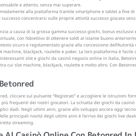
onsabile e attento, senza mai superare.
omodamente alla piattaforma tramite smartphone e tablet a fine di 
i successo concentrarsi sulle proprie attività successo giocata sen
enzia a causa di la grossa gamma successo giochi, bonus esclusivi e
irtuale, con l’obiettivo di ottenere soldi al istante buono anterio
n contesto sicuro e regolamentato grazie alla concessione dell’Autori
 machine, blackjack, roulette e poker. La loro piattaforma è facile 
u interessanti slot e giochi da casinò negozio online in Italia, Beto
à, tra cui slot machine, blackjack, roulette e molto altro. Con Betonr
 Betonred
d, cliccare sul pulsante “Registrati” e accogliere le istruzioni for
iù frequenti dei nostri giocatori. La schiatta dei giochi da casinò r
lici dadi. Negli ultimi anni, grazie allo sviluppo ancora oggi tecno
principali novità degli ultimi anni è l’arrivo dei giochi live deale
iretta streaming.
 Al Casinò Online Con Betonred In I