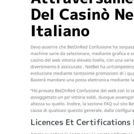
Del Casinò Ne
Italiano
Devo asserire che BetOnRed Confusione ha sorpassato
machine varie da selezionare, mediante grafica e su
casino del web vittoria elevato livello, con una va
divertimento è assicurato . NetBet ha un’competenza
evoluzione mediante tantissime promozioni di i quali
Basterà mandare una posta elettronica mediante la ri
“Ho provato BetOnRed Confusione del web con lo sco
assoggettato un po’ vittoria soldi, dunque avvengon
altezza su quello. Inoltre, la sezione FAQ sul sito
causa di qualsiasi quesito generale, dalla configur
Licences Et Certifications