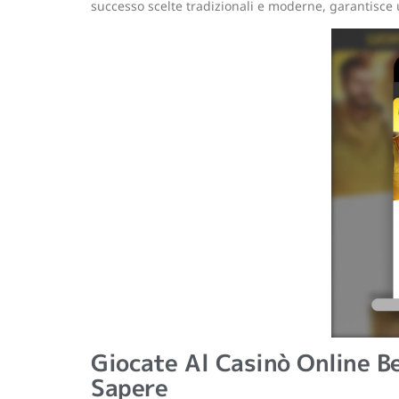
successo scelte tradizionali e moderne, garantisce 
Giocate Al Casinò Online Be
Sapere