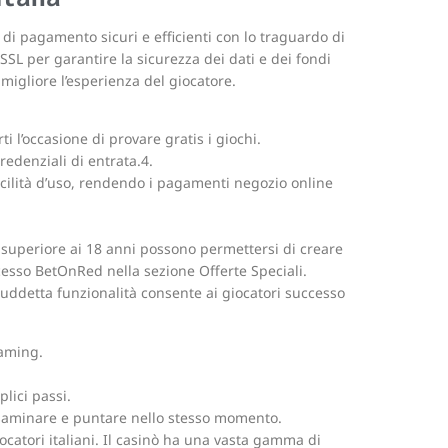
di pagamento sicuri e efficienti con lo traguardo di
SSL per garantire la sicurezza dei dati e dei fondi
migliore l’esperienza del giocatore.
i l’occasione di provare gratis i giochi.
redenziali di entrata.4.
acilità d’uso, rendendo i pagamenti negozio online
tà superiore ai 18 anni possono permettersi di creare
uccesso BetOnRed nella sezione Offerte Speciali.
Suddetta funzionalità consente ai giocatori successo
eaming.
lici passi.
 esaminare e puntare nello stesso momento.
iocatori italiani. Il casinò ha una vasta gamma di