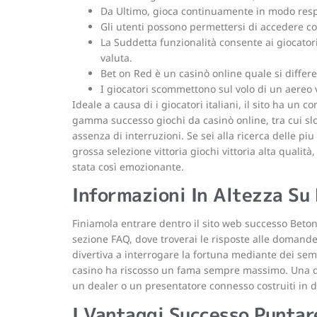
Da Ultimo, gioca continuamente in modo resp
Gli utenti possono permettersi di accedere c
La Suddetta funzionalità consente ai giocator
valuta.
Bet on Red è un casinò online quale si differ
I giocatori scommettono sul volo di un aereo v
Ideale a causa di i giocatori italiani, il sito ha u
gamma successo giochi da casinò online, tra cui slot
assenza di interruzioni. Se sei alla ricerca delle pi
grossa selezione vittoria giochi vittoria alta qualit
stata così emozionante.
Informazioni In Altezza Su
Finiamola entrare dentro il sito web successo Betonre
sezione FAQ, dove troverai le risposte alle domande p
divertiva a interrogare la fortuna mediante dei semp
casino ha riscosso un fama sempre massimo. Una delle 
un dealer o un presentatore connesso costruiti in d
I Vantaggi Successo Puntare