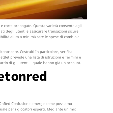
ri e carte prepagate. Questa varietà consente agli
ati degli utenti e assicurare transazioni sicure.
ibilità aiuta a minimizzare le spese di cambio e
noscere. Costruiti In particolare, verifica i
etBet prevede una lista di istruzioni e Termini e
ardo di gli utenti il quale hanno già un account.
Betonred
, BetOnRed Confusione emerge come possiamo
ale per i giocatori esperti. Mediante un mix