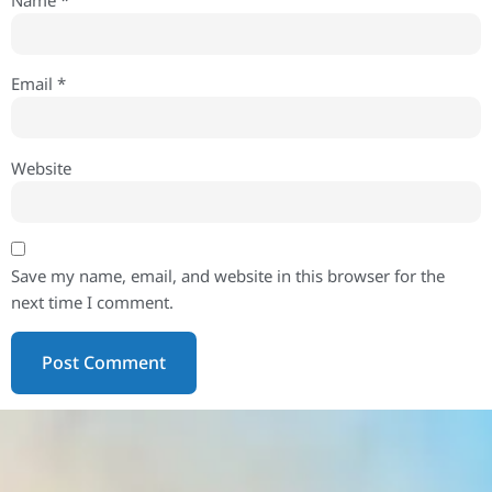
Email
*
Website
Save my name, email, and website in this browser for the
next time I comment.