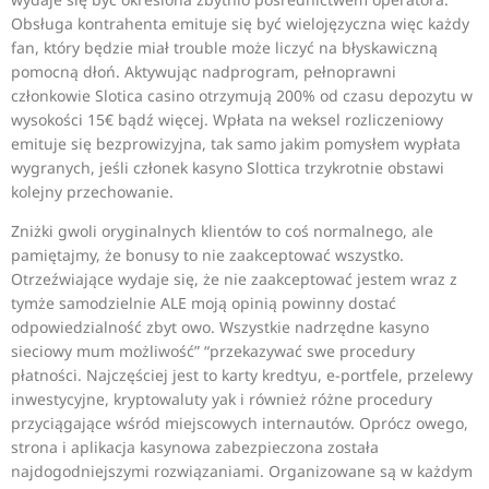
Obsługa kontrahenta emituje się być wielojęzyczna więc każdy
fan, który będzie miał trouble może liczyć na błyskawiczną
pomocną dłoń. Aktywując nadprogram, pełnoprawni
członkowie Slotica casino otrzymują 200% od czasu depozytu w
wysokości 15€ bądź więcej. Wpłata na weksel rozliczeniowy
emituje się bezprowizyjna, tak samo jakim pomysłem wypłata
wygranych, jeśli członek kasyno Slottica trzykrotnie obstawi
kolejny przechowanie.
Zniżki gwoli oryginalnych klientów to coś normalnego, ale
pamiętajmy, że bonusy to nie zaakceptować wszystko.
Otrzeźwiające wydaje się, że nie zaakceptować jestem wraz z
tymże samodzielnie ALE moją opinią powinny dostać
odpowiedzialność zbyt owo. Wszystkie nadrzędne kasyno
sieciowy mum możliwość” “przekazywać swe procedury
płatności. Najczęściej jest to karty kredtyu, e-portfele, przelewy
inwestycyjne, kryptowaluty yak i również różne procedury
przyciągające wśród miejscowych internautów. Oprócz owego,
strona i aplikacja kasynowa zabezpieczona została
najdogodniejszymi rozwiązaniami. Organizowane są w każdym