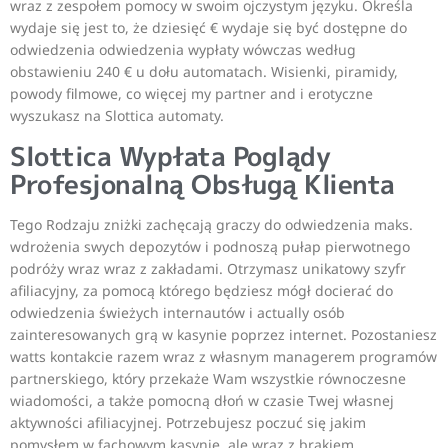
wraz z zespołem pomocy w swoim ojczystym języku. Określa
wydaje się jest to, że dziesięć € wydaje się być dostępne do
odwiedzenia odwiedzenia wypłaty wówczas według
obstawieniu 240 € u dołu automatach. Wisienki, piramidy,
powody filmowe, co więcej my partner and i erotyczne
wyszukasz na Slottica automaty.
Slottica Wypłata Poglądy
Profesjonalną Obsługą Klienta
Tego Rodzaju zniżki zachęcają graczy do odwiedzenia maks.
wdrożenia swych depozytów i podnoszą pułap pierwotnego
podróży wraz wraz z zakładami. Otrzymasz unikatowy szyfr
afiliacyjny, za pomocą którego będziesz mógł docierać do
odwiedzenia świeżych internautów i actually osób
zainteresowanych grą w kasynie poprzez internet. Pozostaniesz
watts kontakcie razem wraz z własnym managerem programów
partnerskiego, który przekaże Wam wszystkie równoczesne
wiadomości, a także pomocną dłoń w czasie Twej własnej
aktywności afiliacyjnej. Potrzebujesz poczuć się jakim
pomysłem w fachowym kasynie, ale wraz z brakiem