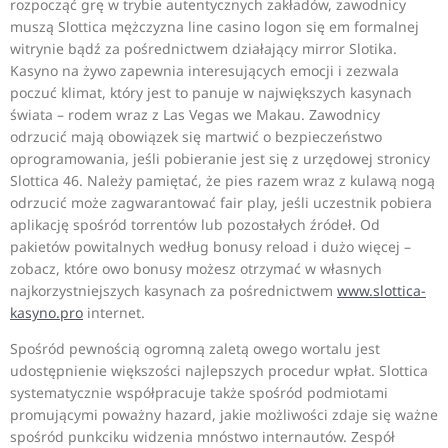
rozpocząć grę w trybie autentycznych zakładów, zawodnicy
muszą Slottica mężczyzna line casino logon się em formalnej
witrynie bądź za pośrednictwem działający mirror Slotika.
Kasyno na żywo zapewnia interesujących emocji i zezwala
poczuć klimat, który jest to panuje w największych kasynach
świata – rodem wraz z Las Vegas we Makau. Zawodnicy
odrzucić mają obowiązek się martwić o bezpieczeństwo
oprogramowania, jeśli pobieranie jest się z urzędowej stronicy
Slottica 46. Należy pamiętać, że pies razem wraz z kulawą nogą
odrzucić może zagwarantować fair play, jeśli uczestnik pobiera
aplikację spośród torrentów lub pozostałych źródeł. Od
pakietów powitalnych według bonusy reload i dużo więcej –
zobacz, które owo bonusy możesz otrzymać w własnych
najkorzystniejszych kasynach za pośrednictwem
www.slottica-
kasyno.pro
internet.
Spośród pewnością ogromną zaletą owego wortalu jest
udostępnienie większości najlepszych procedur wpłat. Slottica
systematycznie współpracuje także spośród podmiotami
promującymi poważny hazard, jakie możliwości zdaje się ważne
spośród punkciku widzenia mnóstwo internautów. Zespół