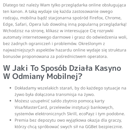
Dlatego też należy Wam tylko przeglądarka online obsługująca
ten kanon. A taką wydaje się każda zastosowanie owego
rodzaju, mobilna bądź stacjonarna spośród Firefox, Chrome,
Edge, Safari, Opera lub dowolną inną popularną przeglądarką!
Wchodzisz na stronę, klikasz w interesujące Cię rozrywki
automaty internetowego darmowe i grasz do odwiedzenia woli,
bez żadnych ograniczeń i problemów. Określonym z
najważniejszych aspektów hazardu online wydaje się struktura
bonusów proponowana za pośrednictwem operatora.
W Jaki To Sposób Działa Kasyno
W Odmiany Mobilnej?
Dokładamy wszelakich starań, by do każdego sytuacje na
żywo była dołączona transmisja na żywo.
Możesz uzupełnić saldo zbytnio pomocą karty
Visa/MasterCard, przelewów instytucji bankowych,
systemów elektronicznych Skrill, ecoPayz i tym podobne.
Premia bez depozytu owo wyjątkowa okazja dla graczy,
którzy chcą spróbować swych sił na GGBet bezpiecznie.