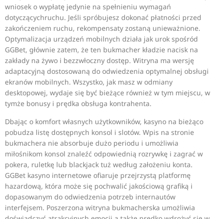
wniosek o wypłatę jedynie na spełnieniu wymagań
dotyczącychruchu. Jeśli spróbujesz dokonać płatności przed
zakończeniem ruchu, rekompensaty zostaną unieważnione.
Optymalizacja urządzeń mobilnych działa jak urok spośród
GGBet, głównie zatem, że ten bukmacher kładzie nacisk na
zakłady na żywo i bezzwłoczny dostęp. Witryna ma wersję
adaptacyjną dostosowaną do odwiedzenia optymalnej obsługi
ekranów mobilnych. Wszystko, jak masz w odmiany
desktopowej, wydaje się być bieżące również w tym miejscu, w
tymże bonusy i prędka obsługa kontrahenta.
Dbając o komfort własnych użytkowników, kasyno na bieżąco
pobudza listę dostępnych konsol i slotów. Wpis na stronie
bukmachera nie absorbuje dużo periodu i umożliwia
miłośnikom konsol znaleźć odpowiednią rozrywkę i zagrać w
pokera, ruletkę lub blackjack tuż według założeniu konta.
GGBet kasyno internetowe ofiaruje przejrzystą platformę
hazardową, która może się pochwalić jakościową grafiką i
dopasowanym do odwiedzenia potrzeb internautów
interfejsem. Poszerzona witryna bukmacherska umożliwia
doświadczyć atrakcyjnych emocji a także prędko wdrożyć się w