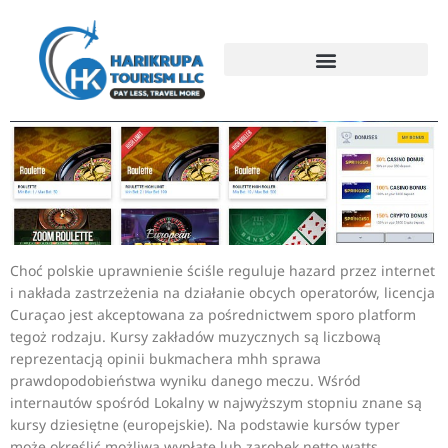
Choć polskie uprawnienie ściśle reguluje hazard przez internet
i nakłada zastrzeżenia na działanie obcych operatorów, licencja
Curaçao jest akceptowana za pośrednictwem sporo platform
tegoż rodzaju. Kursy zakładów muzycznych są liczbową
reprezentacją opinii bukmachera mhh sprawa
prawdopodobieństwa wyniku danego meczu. Wśród
internautów spośród Lokalny w najwyższym stopniu znane są
kursy dziesiętne (europejskie). Na podstawie kursów typer
może określić możliwą wypłatę lub zarobek netto watts