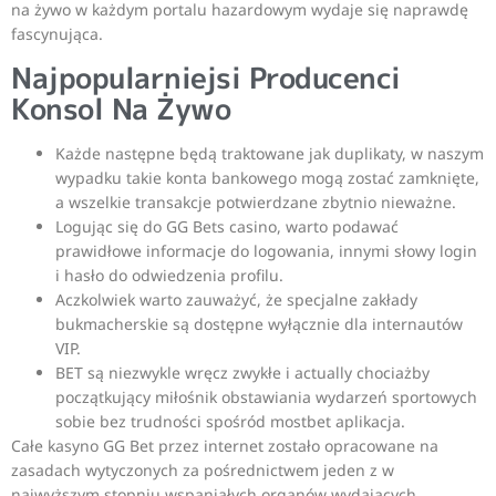
na żywo w każdym portalu hazardowym wydaje się naprawdę
fascynująca.
Najpopularniejsi Producenci
Konsol Na Żywo
Każde następne będą traktowane jak duplikaty, w naszym
wypadku takie konta bankowego mogą zostać zamknięte,
a wszelkie transakcje potwierdzane zbytnio nieważne.
Logując się do GG Bets casino, warto podawać
prawidłowe informacje do logowania, innymi słowy login
i hasło do odwiedzenia profilu.
Aczkolwiek warto zauważyć, że specjalne zakłady
bukmacherskie są dostępne wyłącznie dla internautów
VIP.
BET są niezwykle wręcz zwykłe i actually chociażby
początkujący miłośnik obstawiania wydarzeń sportowych
sobie bez trudności spośród mostbet aplikacja.
Całe kasyno GG Bet przez internet zostało opracowane na
zasadach wytyczonych za pośrednictwem jeden z w
najwyższym stopniu wspaniałych organów wydających