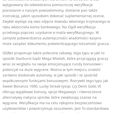
wytypowany do odwiedzenia pomocniczej weryfikacje
pozostanie o naszym powiadomiony, dostanie pan także
instrukcję, jakim sposobem dokonać suplementarnej ocenie.
Zwykle wydaje się owo zdjęcie dowodu własnego trzymanego w
ręku właściciela konta bankowego. Na Ogół weryfikacja
przebiega poprzez uzyskanie e-maila weryfikacyjnego. W
zamysle potwierdzenia autentyczności wiadomości kasyno
może zażądać dokumentu potwierdzającego tożsamość gracza.
GGBet proponuje także polecane zabawy, tego typu w jaki to
sposób Starburst bądź Mega Moolah, które przyciągają graczy
wraz ze względu na swoje emocjonujące rundy bonusowe i
potencjał na duże wygrane. Można w tym miejscu znaleźć
zarówno doskonałe automaty, w jaki sposób i te spośród
współczesnymi funkcjami bonusowymi. Rozrywki tego typu jak
Sweet Bonanza 1000, Lucky Streak tysiąc czy Demi Gods VI
oferują wyjątkowe bonusy, opcje Megaways i równoczesne
alternatywy nabycia spinów, które zwiększają szanse na
wygrane. Weryfikacja ma na celu rękojmia bezpieczeństwa
użytkowników i powstrzymuje oszustwom. Jest To standardowa