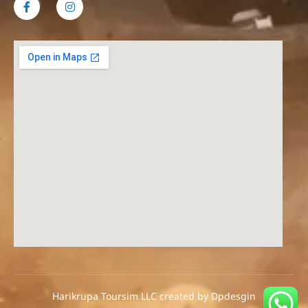
Harikrupa Toursim LLC created by Dpdesgin