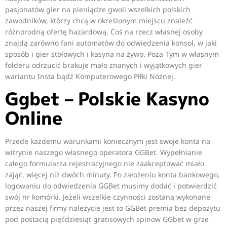
pasjonatów gier na pieniądze gwoli wszelkich polskich
zawodników, którzy chcą w określonym miejscu znaleźć
różnorodną ofertę hazardową. Coś na rzecz własnej osoby
znajdą zarówno fani automatów do odwiedzenia konsol, w jaki
sposób i gier stołowych i kasyna na żywo. Poza Tym w własnym
folderu odrzucić brakuje mało znanych i wyjątkowych gier
wariantu Insta bądź Komputerowego Piłki Nożnej.
Ggbet – Polskie Kasyno
Online
Przede każdemu warunkami koniecznym jest swoje konta na
witrynie naszego własnego operatora GGBet. Wypełnianie
całego formularza rejestracyjnego nie zaakceptować miało
zająć, więcej niż dwóch minuty. Po założeniu konta bankowego,
logowaniu do odwiedzenia GGBet musimy dodać i potwierdzić
swój nr komórki. Jeżeli wszelkie czynności zostaną wykonane
przez naszej firmy należycie jest to GGBet premia bez depozytu
pod postacią pięćdziesiąt gratisowych spinow GGbet w grze