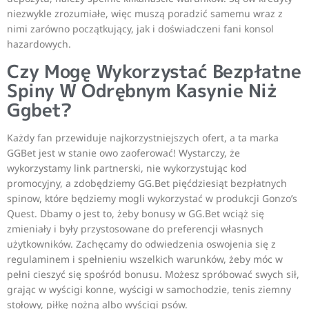
niezwykle zrozumiałe, więc muszą poradzić samemu wraz z
nimi zarówno początkujący, jak i doświadczeni fani konsol
hazardowych.
Czy Mogę Wykorzystać Bezpłatne
Spiny W Odrębnym Kasynie Niż
Ggbet?
Każdy fan przewiduje najkorzystniejszych ofert, a ta marka
GGBet jest w stanie owo zaoferować! Wystarczy, że
wykorzystamy link partnerski, nie wykorzystując kod
promocyjny, a zdobędziemy GG.Bet pięćdziesiąt bezpłatnych
spinow, które będziemy mogli wykorzystać w produkcji Gonzo’s
Quest. Dbamy o jest to, żeby bonusy w GG.Bet wciąż się
zmieniały i były przystosowane do preferencji własnych
użytkowników. Zachęcamy do odwiedzenia oswojenia się z
regulaminem i spełnieniu wszelkich warunków, żeby móc w
pełni cieszyć się spośród bonusu. Możesz spróbować swych sił,
grając w wyścigi konne, wyścigi w samochodzie, tenis ziemny
stołowy, piłkę nożną albo wyścigi psów.