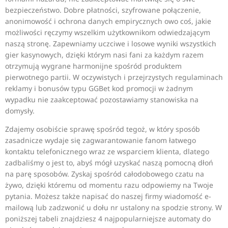
bezpieczeństwo. Dobre płatności, szyfrowane połączenie,
anonimowość i ochrona danych empirycznych owo coś, jakie
możliwości ręczymy wszelkim użytkownikom odwiedzającym
naszą stronę. Zapewniamy uczciwe i losowe wyniki wszystkich
gier kasynowych, dzięki którym nasi fani za każdym razem
otrzymują wygrane harmonijne spośród produktem
pierwotnego partii. W oczywistych i przejrzystych regulaminach
reklamy i bonusów typu GGBet kod promocji w żadnym
wypadku nie zaakceptować pozostawiamy stanowiska na
domysły.
Zdajemy osobiście sprawę spośród tegoż, w który sposób
zasadnicze wydaje się zagwarantowanie fanom łatwego
kontaktu telefonicznego wraz ze wsparciem klienta, dlatego
zadbaliśmy o jest to, abyś mógł uzyskać naszą pomocną dłoń
na parę sposobów. Zyskaj spośród całodobowego czatu na
żywo, dzięki któremu od momentu razu odpowiemy na Twoje
pytania. Możesz także napisać do naszej firmy wiadomość e-
mailową lub zadzwonić u dołu nr ustalony na spodzie strony. W
poniższej tabeli znajdziesz 4 najpopularniejsze automaty do