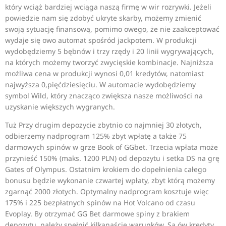
który wciąż bardziej wciąga naszą firmę w wir rozrywki. Jeżeli
powiedzie nam się zdobyć ukryte skarby, możemy zmienić
swoją sytuację finansową, pomimo owego, że nie zaakceptować
wydaje się owo automat spośród jackpotem. W produkcji
wydobędziemy 5 bębnów i trzy rzędy i 20 linii wygrywających,
na których możemy tworzyć zwycięskie kombinacje. Najniższa
możliwa cena w produkcji wynosi 0,01 kredytów, natomiast
najwyższa 0,pięćdziesięciu. W automacie wydobędziemy
symbol Wild, który znacząco zwiększa nasze możliwości na
uzyskanie większych wygranych.
Tuż Przy drugim depozycie zbytnio co najmniej 30 złotych,
odbierzemy nadprogram 125% zbyt wpłatę a także 75
darmowych spinów w grze Book of GGbet. Trzecia wpłata może
przynieść 150% (maks. 1200 PLN) od depozytu i setka DS na grę
Gates of Olympus. Ostatnim krokiem do dopełnienia całego
bonusu będzie wykonanie czwartej wpłaty, zbyt którą możemy
zgarnąć 2000 złotych. Optymalny nadprogram kosztuje więc
175% i 225 bezpłatnych spinów na Hot Volcano od czasu
Evoplay. By otrzymać GG Bet darmowe spiny z brakiem
depozytu, należy spełnić kilkanaście warunków. Są ów kredyty