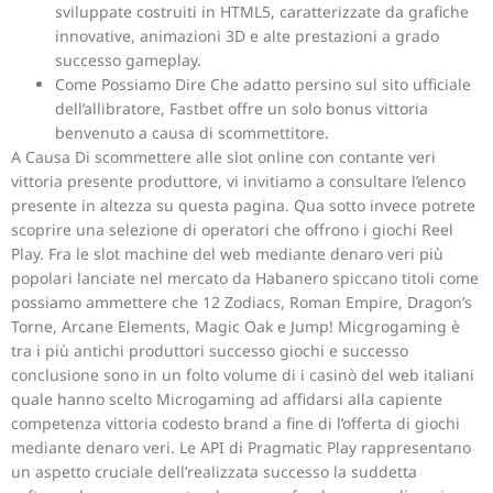
sviluppate costruiti in HTML5, caratterizzate da grafiche
innovative, animazioni 3D e alte prestazioni a grado
successo gameplay.
Come Possiamo Dire Che adatto persino sul sito ufficiale
dell’allibratore, Fastbet offre un solo bonus vittoria
benvenuto a causa di scommettitore.
A Causa Di scommettere alle slot online con contante veri
vittoria presente produttore, vi invitiamo a consultare l’elenco
presente in altezza su questa pagina. Qua sotto invece potrete
scoprire una selezione di operatori che offrono i giochi Reel
Play. Fra le slot machine del web mediante denaro veri più
popolari lanciate nel mercato da Habanero spiccano titoli come
possiamo ammettere che 12 Zodiacs, Roman Empire, Dragon’s
Torne, Arcane Elements, Magic Oak e Jump! Micgrogaming è
tra i più antichi produttori successo giochi e successo
conclusione sono in un folto volume di i casinò del web italiani
quale hanno scelto Microgaming ad affidarsi alla capiente
competenza vittoria codesto brand a fine di l’offerta di giochi
mediante denaro veri. Le API di Pragmatic Play rappresentano
un aspetto cruciale dell’realizzata successo la suddetta