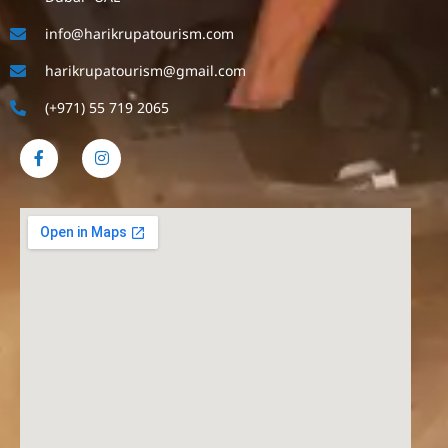
info@harikrupatourism.com
harikrupatourism@gmail.com
(+971) 55 719 2065