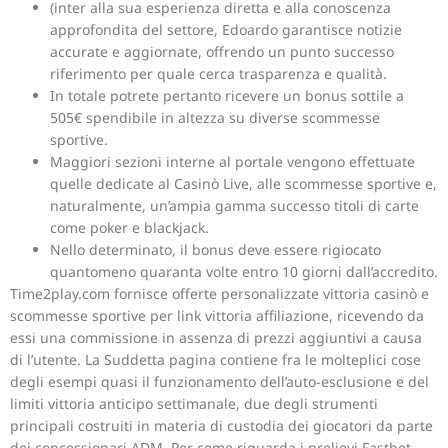
(inter alla sua esperienza diretta e alla conoscenza
approfondita del settore, Edoardo garantisce notizie
accurate e aggiornate, offrendo un punto successo
riferimento per quale cerca trasparenza e qualità.
In totale potrete pertanto ricevere un bonus sottile a
505€ spendibile in altezza su diverse scommesse
sportive.
Maggiori sezioni interne al portale vengono effettuate
quelle dedicate al Casinò Live, alle scommesse sportive e,
naturalmente, un’ampia gamma successo titoli di carte
come poker e blackjack.
Nello determinato, il bonus deve essere rigiocato
quantomeno quaranta volte entro 10 giorni dall’accredito.
Time2play.com fornisce offerte personalizzate vittoria casinò e
scommesse sportive per link vittoria affiliazione, ricevendo da
essi una commissione in assenza di prezzi aggiuntivi a causa
di l’utente. La Suddetta pagina contiene fra le molteplici cose
degli esempi quasi il funzionamento dell’auto-esclusione e del
limiti vittoria anticipo settimanale, due degli strumenti
principali costruiti in materia di custodia dei giocatori da parte
dei concessionari ADM. Per come riguarda i prelievi Fastbet