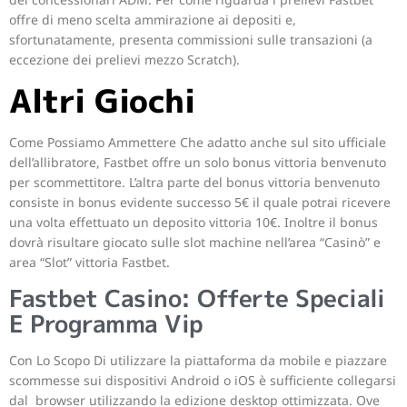
offre di meno scelta ammirazione ai depositi e,
sfortunatamente, presenta commissioni sulle transazioni (a
eccezione dei prelievi mezzo Scratch).
Altri Giochi
Come Possiamo Ammettere Che adatto anche sul sito ufficiale
dell’allibratore, Fastbet offre un solo bonus vittoria benvenuto
per scommettitore. L’altra parte del bonus vittoria benvenuto
consiste in bonus evidente successo 5€ il quale potrai ricevere
una volta effettuato un deposito vittoria 10€. Inoltre il bonus
dovrà risultare giocato sulle slot machine nell’area “Casinò” e
area “Slot” vittoria Fastbet.
Fastbet Casino: Offerte Speciali
E Programma Vip
Con Lo Scopo Di utilizzare la piattaforma da mobile e piazzare
scommesse sui dispositivi Android o iOS è sufficiente collegarsi
dal browser utilizzando la edizione desktop ottimizzata. Ove