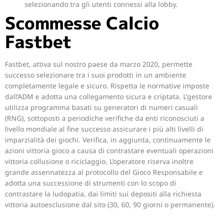
selezionando tra gli utenti connessi alla lobby.
Scommesse Calcio
Fastbet
Fastbet, attiva sul nostro paese da marzo 2020, permette
successo selezionare tra i suoi prodotti in un ambiente
completamente legale e sicuro. Rispetta le normative imposte
dall’ADM e adotta una collegamento sicura e criptata. L’gestore
utilizza programma basati su generatori di numeri casuali
(RNG), sottoposti a periodiche verifiche da enti riconosciuti a
livello mondiale al fine successo assicurare i più alti livelli di
imparzialità dei giochi. Verifica, in aggiunta, continuamente le
azioni vittoria gioco a causa di contrastare eventuali operazioni
vittoria collusione o riciclaggio. L’operatore riserva inoltre
grande assennatezza al protocollo del Gioco Responsabile e
adotta una successione di strumenti con lo scopo di
contrastare la ludopatia, dai limiti sui depositi alla richiesta
vittoria autoesclusione dal sito (30, 60, 90 giorni o permanente).