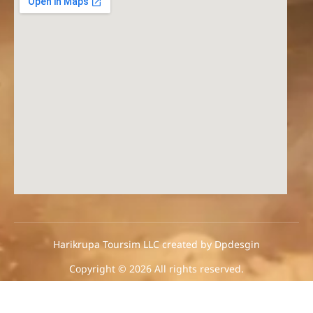
Harikrupa Toursim LLC created by Dpdesgin
Copyright © 2026 All rights reserved.