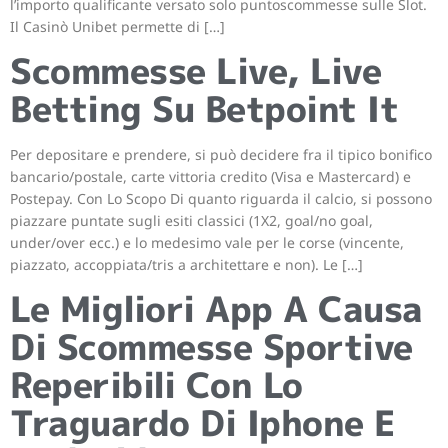
l’importo qualificante versato solo puntoscommesse sulle Slot.
Il Casinò Unibet permette di […]
Scommesse Live, Live
Betting Su Betpoint It
Per depositare e prendere, si può decidere fra il tipico bonifico
bancario/postale, carte vittoria credito (Visa e Mastercard) e
Postepay. Con Lo Scopo Di quanto riguarda il calcio, si possono
piazzare puntate sugli esiti classici (1X2, goal/no goal,
under/over ecc.) e lo medesimo vale per le corse (vincente,
piazzato, accoppiata/tris a architettare e non). Le […]
Le Migliori App A Causa
Di Scommesse Sportive
Reperibili Con Lo
Traguardo Di Iphone E