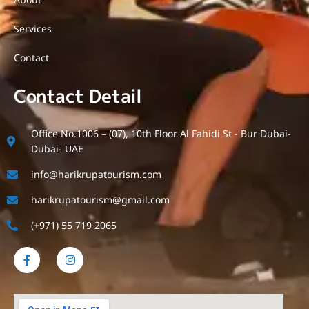
Services
Contact
Contact Detail
Office No.1006 – (07), 10th Floor Al Fahidi St - Bur Dubai-
Dubai- UAE
info@harikrupatourism.com
harikrupatourism@gmail.com
(+971) 55 719 2065