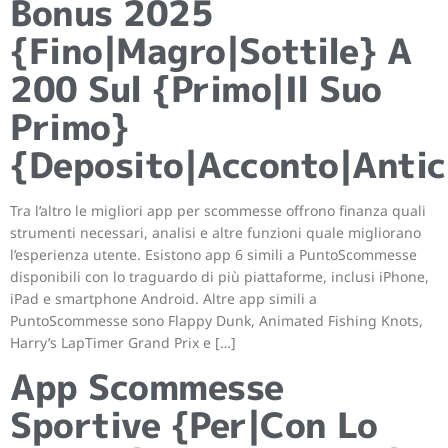
Bonus 2025
{Fino|Magro|Sottile} A
200 Sul {Primo|Il Suo
Primo}
{Deposito|Acconto|Antic
Tra l’altro le migliori app per scommesse offrono finanza quali
strumenti necessari, analisi e altre funzioni quale migliorano
l’esperienza utente. Esistono app 6 simili a PuntoScommesse
disponibili con lo traguardo di più piattaforme, inclusi iPhone,
iPad e smartphone Android. Altre app simili a
PuntoScommesse sono Flappy Dunk, Animated Fishing Knots,
Harry’s LapTimer Grand Prix e […]
App Scommesse
Sportive {Per|Con Lo