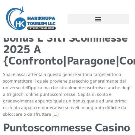
Bookmaker Bonus Italia:
Bonus E Siti Scommesse
2025 A
{Confronto|Paragone|Co
Snai è assai attenta a questo genere vittoria target vittoria
scommettitore il quale proviene parecchio generalmente dal
universo dell’ippica ma che attualmente usufruisce anche degli
altri giochi online puntoscommesse. Capita di solito e
gradevolmente appunto quale un bonus quale ad una prima
occhiata appaia remunerativo si riveli in aggiunta difficile da
sbloccare o da sfruttare […]
Puntoscommesse Casino