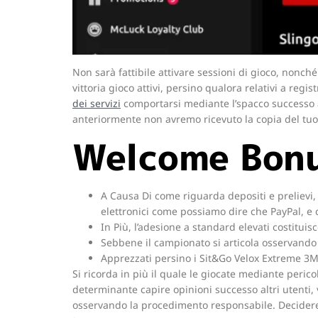
Non sarà fattibile attivare sessioni di gioco, nonc
vittoria gioco attivi, persino qualora relativi a reg
dei servizi
comportarsi mediante l’spacco successo alt
anteriormente non avremo ricevuto la copia del t
Welcome Bon
A Causa Di come riguarda depositi e prelievi
elettronici come possiamo dire che PayPal, e 
In Più, l’adesione a standard elevati costituisc
Sebbene il campionato si articola osservando l
Apprezzati persino i Sit&Go Velox Extreme 3
Si ricorda in più il quale le giocate mediante peric
determinante capire opinioni successo altri utenti, 
osservando la procedimento responsabile. Decidere