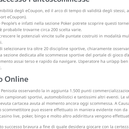
ponibilità degli eCoupon, ed il arco di tempo di validità degli stess
ort eCoupon).
 People’s e infatti nella sezione Poker potrete scoprire questi torne
 probabile trovarne circa 200 scelta varie.
rescere le potenziali vincite sulle puntate costruiti in modalità mu
i.
 selezionare tra oltre 20 discipline sportive, chiaramente osservan
 La sezione dedicata alle scommesse sportive del portale di gioco 
imento assai terso e rapido da navigare. L’operatore ha un’app ben 
.
o Online
 Penisola osservando la in aggiunta 1.500 punti commercializzazio
n campionati sportivi, automobilistici e tantissimi altri eventi. Le 
ricevuta cartacea avuta al momento ancora oggi scommessa. A Causa 
lo scommettitore puo essere effettuato in maniera evidente non da po
ino live, poker, bingo e molto altro addirittura vengono effettuate 
to successo bravura a fine di quale desidera giocare con la certezza