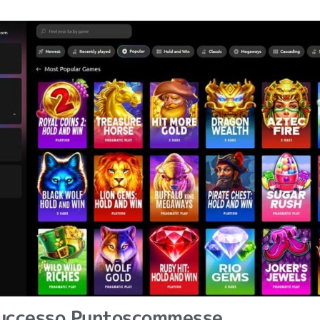
 Successo Puntoscommesse