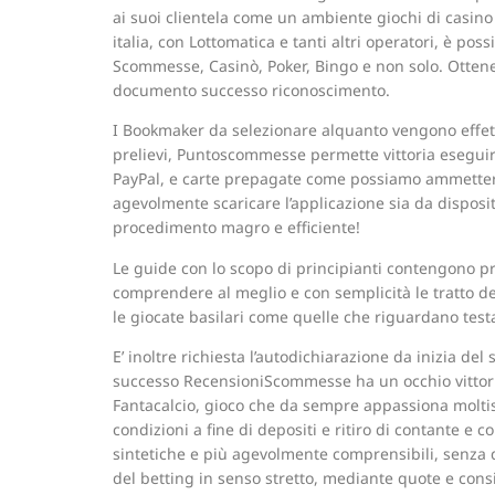
ai suoi clientela come un ambiente giochi di casin
italia, con Lottomatica e tanti altri operatori, è p
Scommesse, Casinò, Poker, Bingo e non solo. Ottenerl
documento successo riconoscimento.
I Bookmaker da selezionare alquanto vengono effet
prelievi, Puntoscommesse permette vittoria eseguire
PayPal, e carte prepagate come possiamo ammettere
agevolmente scaricare l’applicazione sia da disposit
procedimento magro e efficiente!
Le guide con lo scopo di principianti contengono p
comprendere al meglio e con semplicità le tratto del
le giocate basilari come quelle che riguardano testa
E’ inoltre richiesta l’autodichiarazione da inizia 
successo RecensioniScommesse ha un occhio vittoria 
Fantacalcio, gioco che da sempre appassiona moltissi
condizioni a fine di depositi e ritiro di contante e 
sintetiche e più agevolmente comprensibili, senza d
del betting in senso stretto, mediante quote e con