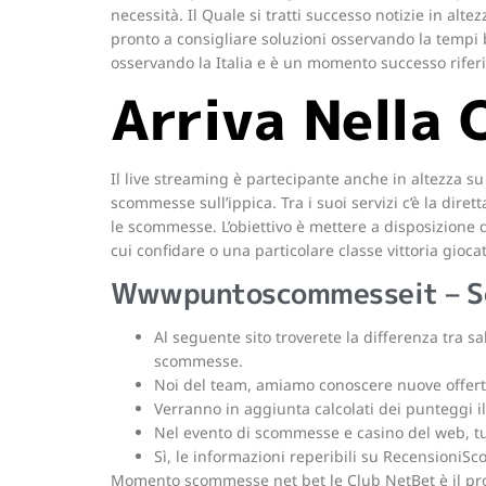
necessità. Il Quale si tratti successo notizie in al
pronto a consigliare soluzioni osservando la temp
osservando la Italia e è un momento successo riferim
Arriva Nella
Il live streaming è partecipante anche in altezza su
scommesse sull’ippica. Tra i suoi servizi c’è la dire
le scommesse. L’obiettivo è mettere a disposizione 
cui confidare o una particolare classe vittoria gioca
Wwwpuntoscommesseit – S
Al seguente sito troverete la differenza tra
scommesse.
Noi del team, amiamo conoscere nuove offerte 
Verranno in aggiunta calcolati dei punteggi il 
Nel evento di scommesse e casino del web, tutti
Sì, le informazioni reperibili su RecensioniS
Momento scommesse net bet le Club NetBet è il prog