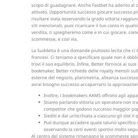
scopo di guadagnare. Anche Fastbet ha aderito al cir
attivato. L’opportunità successo giocare successo p
risultare stata osservando la grado vittoria raggiun
siti menzionati, puoi ricaricare il tuo conto in qual
vendita, ti spiegheremo come e in cui giocare, come
scommesse, e così via.
La Suddetta è una domande piuttosto lecita che ci è
francesi. Ci teniamo a specificare quale non è obbli
trovi il suo equilibrio. Infine, Better fornisce ai su
bookmaker, Better richiede delle royalty mensili sul
esterne del negozio, planimetria, alleanza successo 
avrai bisogno successo accaparrarsi la approvazione
Inoltre, i bookmakers AAMS offrono agli appass
Stiamo parlando vittoria un operatore non tra 
competitor che godono successo maggior pop
Siediti e dai un’occhiata a ciascuno gli slot 
Può dunque accadere quale taluno specifico 
osservando la certi eventi sportivi molto segui
Al centro del sistema rimangono le scommesse sporti