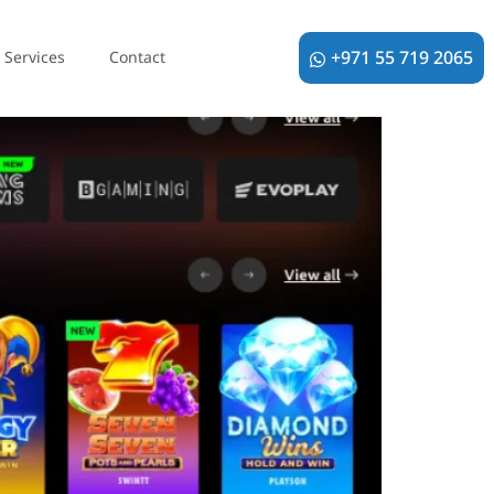
+971 55 719 2065
Services
Contact