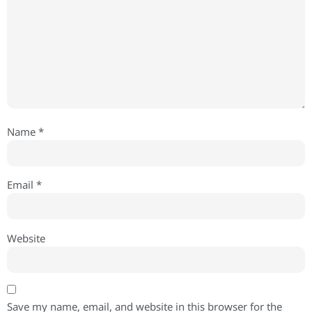
Name
*
Email
*
Website
Save my name, email, and website in this browser for the