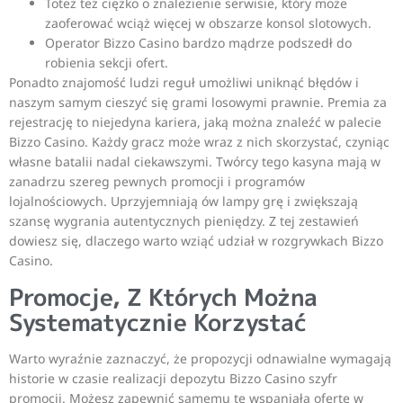
Toteż też ciężko o znalezienie serwisie, który może
zaoferować wciąż więcej w obszarze konsol slotowych.
Operator Bizzo Casino bardzo mądrze podszedł do
robienia sekcji ofert.
Ponadto znajomość ludzi reguł umożliwi uniknąć błędów i
naszym samym cieszyć się grami losowymi prawnie. Premia za
rejestrację to niejedyna kariera, jaką można znaleźć w palecie
Bizzo Casino. Każdy gracz może wraz z nich skorzystać, czyniąc
własne batalii nadal ciekawszymi. Twórcy tego kasyna mają w
zanadrzu szereg pewnych promocji i programów
lojalnościowych. Uprzyjemniają ów lampy grę i zwiększają
szansę wygrania autentycznych pieniędzy. Z tej zestawień
dowiesz się, dlaczego warto wziąć udział w rozgrywkach Bizzo
Casino.
Promocje, Z Których Można
Systematycznie Korzystać
Warto wyraźnie zaznaczyć, że propozycji odnawialne wymagają
historie w czasie realizacji depozytu Bizzo Casino szyfr
promocji. Możesz zapewnić samemu tę wspaniałą ofertę w