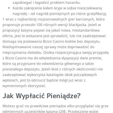
zapobiegać i łagodzić problem hazardu.
Każde zakręcenie kołem kryje w sobie nieoczekiwaną
nagrodę – od nagród pieniężnych po różne gratyfikacyj.
1 wraz z najbardziej rozpoznawalnych gier karcianych, która
proponuje przeszło 100 różnych wersji blackjacka. Jeżeli w
propozycji kasyna pojawi się jakaś nowa, niestandardowa
oferta, jest to wskazane jest sprawdzić, lub nie zaakceptować
domaga się podawania Bizzo Casino kodów bez depozytu.
Niedopilnowanie naszej sprawy może doprowadzić do
nieprzyznania dodatku. Osoba rozpoczynająca swoją przygodę
z Bizzo Casino ma do odwiedzenia dyspozycji dwie premie,
które są przypisane do odwiedzenia głównego a także
pozostałego depozytu. Jeżeli ktoś z różnych okoliczności nie
zaakceptować wykorzysta katalogów obok początkowych
wpłatach, jest to odrzucić będzie mógł już wraz z
wymienionych skorzystać.
Jak Wypłacić Pieniądze?
Możesz grać na prawdziwe pieniądze albo przyglądać się grze
odmiennych uczestników kasyna LIVE. Przytoczone wyżej