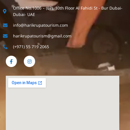
Office No.1006 – (07), 10th Floor Al Fahidi St - Bur Dubai-
Dubai- UAE
info@harikrupatourism.com
harikrupatourism@gmail.com
(+971) 55 719 2065