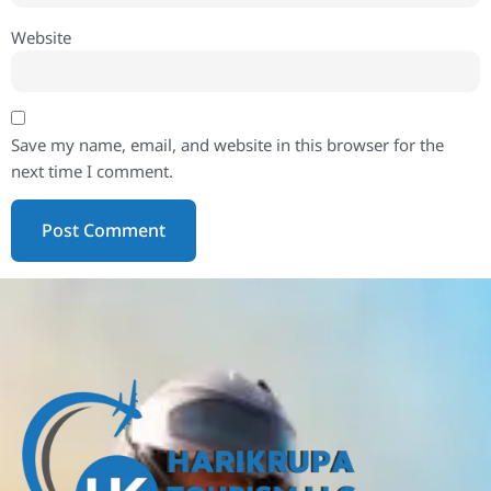
Website
Save my name, email, and website in this browser for the
next time I comment.