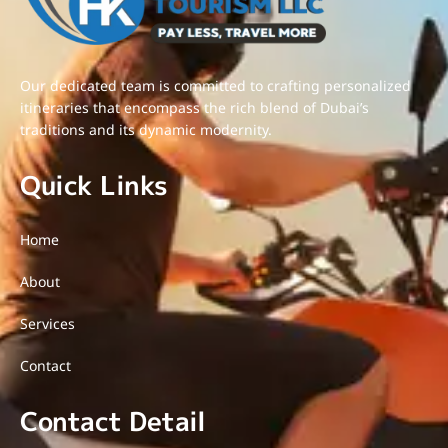
Our dedicated team is committed to crafting personalized
itineraries that encompass the rich blend of Dubai’s
traditions and its dynamic modernity.
Quick Links
Home
About
Services
Contact
Contact Detail