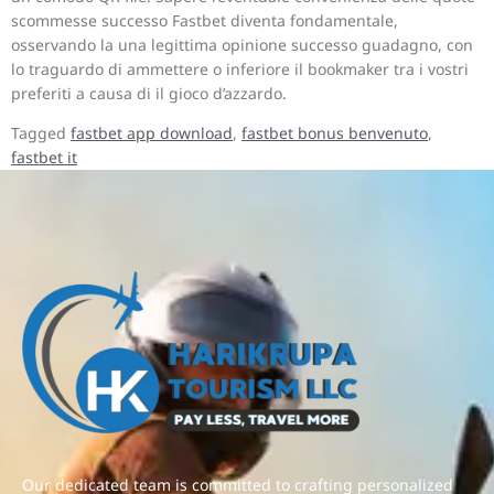
scommesse successo Fastbet diventa fondamentale,
osservando la una legittima opinione successo guadagno, con
lo traguardo di ammettere o inferiore il bookmaker tra i vostri
preferiti a causa di il gioco d’azzardo.
Tagged
fastbet app download
,
fastbet bonus benvenuto
,
fastbet it
Our dedicated team is committed to crafting personalized