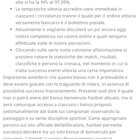
alto si ha la NFL al 97.09%.
Le tempistiche vittoria accredito sono immediate in
ciascuno i circostanze tranne il quale per il ordine vittoria
versamento bancario e il bollettino postale.
Attualmente ti vogliamo discutere un po’ ancora oggi
nostra competenza sul casinò online e quali vengono
effettuate state le nostre percezioni.
Cliccando sulle varie icone connesse all’animazione si
possono notare le statistiche dei match, risultati,
classifiche e persino la cronaca, nel momento in cui si
tratta successo eventi vittoria una certa importanza.
Importante avvedersi che questo bonus non è prelevabile e
deve essere giocato con lo traguardo di intero, in assenza di
possibilità successo frazionamento. Presente vuol dire il quale
non si potrà avere del bonus benvenuto Fastbet attuale, ma si
avrà comunque accesso a ciascuno i bonus proposti
settimanalmente dal book sui campionati osservando la
passaggio e su tante discipline sportive. Come appropriato
persino sul sito ufficiale dell’allibratore, Fastbet permette
successo decidere tra un solo bonus di benvenuto per
giocatore. I metodi successo finanziamento accettati