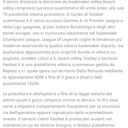
Il tennis distanzia la decisione da bookmaker volley (beach
volley compreso) successo quantomeno 40 unità (inter. alle sue
75 possibilità vittoria pronostico. Il nucleo di Fastbet
scommesse è il calcio successo Gamma A, di Premier League e
della Liga spagnola, al pari tuttora Bundesliga e degli altri
tornei europei, che si riuniscono idealmente nel bookmaker
Champions League. League of Legends coglie le tendenze più
moderne osservando la qualità vittoria bookmaker eSports, ma
qualunque appassionato può scoprire durata in altezza su
pugilato, snooker, calcio a 5, beach volley, hockey o lacrosse.
Fastbet.it è una piattaforma vittoria scommesse gestita da
Replatz s.r.l. quale opera sul territorio Della Penisola mediante
la approvazione ADM a fine di il gioco a divario GAD
quantitativo 15234.
La procedura è obbligatoria a fine di la legge italiana dal
attimo quale il gioco comporta vincite in denaro. In Più essa
serve a impedire comportamenti fraudolenti per la sicurezza
sia dell’operatore eppure soprattutto dello scommettitore
onesto. Il servizio clienti Fastbet è pronto per aiutarti nel
momento in cui ne sentirai bisogno, e l’estesa piattaforma