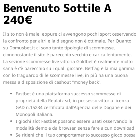
Benvenuto Sottile A
240€
Il sito non è male, eppure ci avvengono pochi sport osservando
la confronto per altri e la disegno non è ottimale. Per Quanto
su Domusbet.it ci sono tante tipologie di scommesse,
ciononostante il sito è parecchio vecchio e carica lentamente.
La sezione scommesse live vittoria Goldbet è realmente molto
sana è c’è parecchio su i quali giocare. Betflag è la mia gamma
con lo traguardo di le scommesse live, in più ha una buona
messa a disposizione di cashout “money back”.
Fastbet è una piattaforma successo scommesse di
proprietà della Replatz srl, in possesso vittoria licenza
GAD n.15234 certificata dall’Agenzia delle Dogane e dei
Monopoli italiana.
I giochi slot Fastbet possono essere usati osservando la
modalità demo e da browser, senza fare alcun download.
Se ritieni che il tuo comportamento successo gioco possa