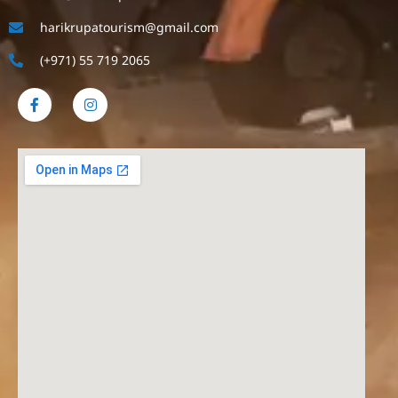
harikrupatourism@gmail.com
(+971) 55 719 2065