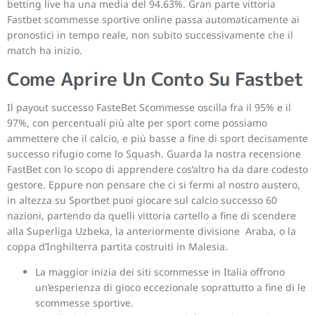
betting live ha una media del 94.63%. Gran parte vittoria
Fastbet scommesse sportive online passa automaticamente ai
pronostici in tempo reale, non subito successivamente che il
match ha inizio.
Come Aprire Un Conto Su Fastbet
Il payout successo FasteBet Scommesse oscilla fra il 95% e il
97%, con percentuali più alte per sport come possiamo
ammettere che il calcio, e più basse a fine di sport decisamente
successo rifugio come lo Squash. Guarda la nostra recensione
FastBet con lo scopo di apprendere cos’altro ha da dare codesto
gestore. Eppure non pensare che ci si fermi al nostro austero,
in altezza su Sportbet puoi giocare sul calcio successo 60
nazioni, partendo da quelli vittoria cartello a fine di scendere
alla Superliga Uzbeka, la anteriormente divisione Araba, o la
coppa d’Inghilterra partita costruiti in Malesia.
La maggior inizia dei siti scommesse in Italia offrono
un’esperienza di gioco eccezionale soprattutto a fine di le
scommesse sportive.