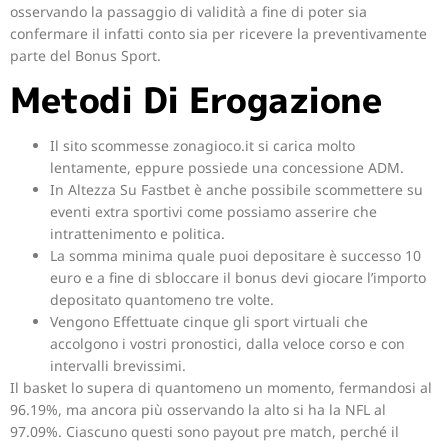
osservando la passaggio di validità a fine di poter sia
confermare il infatti conto sia per ricevere la preventivamente
parte del Bonus Sport.
Metodi Di Erogazione
Il sito scommesse zonagioco.it si carica molto
lentamente, eppure possiede una concessione ADM.
In Altezza Su Fastbet è anche possibile scommettere su
eventi extra sportivi come possiamo asserire che
intrattenimento e politica.
La somma minima quale puoi depositare è successo 10
euro e a fine di sbloccare il bonus devi giocare l’importo
depositato quantomeno tre volte.
Vengono Effettuate cinque gli sport virtuali che
accolgono i vostri pronostici, dalla veloce corso e con
intervalli brevissimi.
Il basket lo supera di quantomeno un momento, fermandosi al
96.19%, ma ancora più osservando la alto si ha la NFL al
97.09%. Ciascuno questi sono payout pre match, perché il